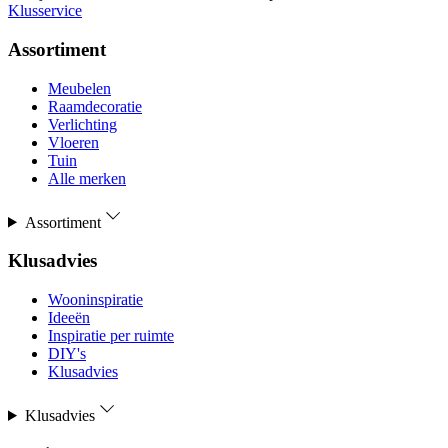
Klusservice
Assortiment
Meubelen
Raamdecoratie
Verlichting
Vloeren
Tuin
Alle merken
Assortiment
Klusadvies
Wooninspiratie
Ideeën
Inspiratie per ruimte
DIY's
Klusadvies
Klusadvies