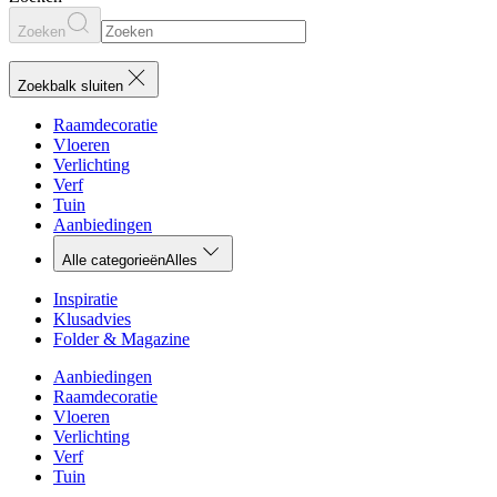
Zoeken
Zoekbalk sluiten
Raamdecoratie
Vloeren
Verlichting
Verf
Tuin
Aanbiedingen
Alle categorieën
Alles
Inspiratie
Klusadvies
Folder & Magazine
Aanbiedingen
Raamdecoratie
Vloeren
Verlichting
Verf
Tuin