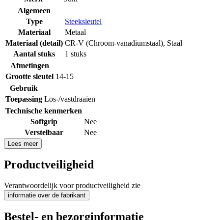
Algemeen
Type
Steeksleutel
Materiaal
Metaal
Materiaal (detail)
CR-V (Chroom-vanadiumstaal)
,
Staal
Aantal stuks
1 stuks
Afmetingen
Grootte sleutel
14-15
Gebruik
Toepassing
Los-/vastdraaien
Technische kenmerken
Softgrip
Nee
Verstelbaar
Nee
Lees meer
Productveiligheid
Verantwoordelijk voor productveiligheid zie
informatie over de fabrikant
Bestel- en bezorginformatie