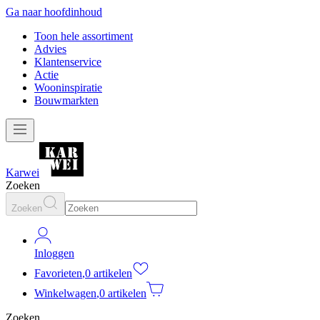
Ga naar hoofdinhoud
Toon hele assortiment
Advies
Klantenservice
Actie
Wooninspiratie
Bouwmarkten
Karwei
Zoeken
Zoeken
Inloggen
Favorieten
,
0 artikelen
Winkelwagen
,
0 artikelen
Zoeken