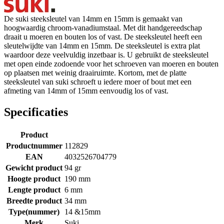
De suki steeksleutel van 14mm en 15mm is gemaakt van
hoogwaardig chroom-vanadiumstaal. Met dit handgereedschap
draait u moeren en bouten los of vast. De steeksleutel heeft een
sleutelwijdte van 14mm en 15mm. De steeksleutel is extra plat
waardoor deze veelvuldig inzetbaar is. U gebruikt de steeksleutel
met open einde zodoende voor het schroeven van moeren en bouten
op plaatsen met weinig draairuimte. Kortom, met de platte
steeksleutel van suki schroeft u iedere moer of bout met een
afmeting van 14mm of 15mm eenvoudig los of vast.
Specificaties
Product
Productnummer
112829
EAN
4032526704779
Gewicht product
94 gr
Hoogte product
190 mm
Lengte product
6 mm
Breedte product
34 mm
Type(nummer)
14 &15mm
Merk
Suki