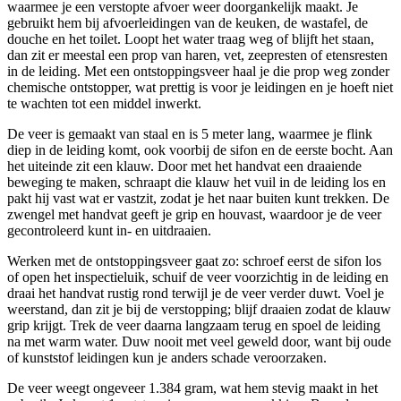
waarmee je een verstopte afvoer weer doorgankelijk maakt. Je
gebruikt hem bij afvoerleidingen van de keuken, de wastafel, de
douche en het toilet. Loopt het water traag weg of blijft het staan,
dan zit er meestal een prop van haren, vet, zeepresten of etensresten
in de leiding. Met een ontstoppingsveer haal je die prop weg zonder
chemische ontstopper, wat prettig is voor je leidingen en je hoeft niet
te wachten tot een middel inwerkt.
De veer is gemaakt van staal en is 5 meter lang, waarmee je flink
diep in de leiding komt, ook voorbij de sifon en de eerste bocht. Aan
het uiteinde zit een klauw. Door met het handvat een draaiende
beweging te maken, schraapt die klauw het vuil in de leiding los en
pakt hij vast wat er vastzit, zodat je het naar buiten kunt trekken. De
zwengel met handvat geeft je grip en houvast, waardoor je de veer
gecontroleerd kunt in- en uitdraaien.
Werken met de ontstoppingsveer gaat zo: schroef eerst de sifon los
of open het inspectieluik, schuif de veer voorzichtig in de leiding en
draai het handvat rustig rond terwijl je de veer verder duwt. Voel je
weerstand, dan zit je bij de verstopping; blijf draaien zodat de klauw
grip krijgt. Trek de veer daarna langzaam terug en spoel de leiding
na met warm water. Duw nooit met veel geweld door, want bij oude
of kunststof leidingen kun je anders schade veroorzaken.
De veer weegt ongeveer 1.384 gram, wat hem stevig maakt in het