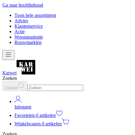
Ga naar hoofdinhoud
Toon hele assortiment
Advies
Klantenservice
Actie
Wooninspiratie
Bouwmarkten
Karwei
Zoeken
Zoeken
Inloggen
Favorieten
,
0 artikelen
Winkelwagen
,
0 artikelen
Zoeken