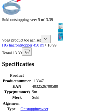
Suki ontstoppingsveer 5 m
13.39
Voeg product toe aan set
HG haarontstopper 450 ml
+ 10.99
Totaal 13.39
Specificaties
Product
Productnummer
113347
EAN
4032526700580
Type(nummer)
5m
Merk
Suki
Algemeen
Type
Ontstoppingsveer