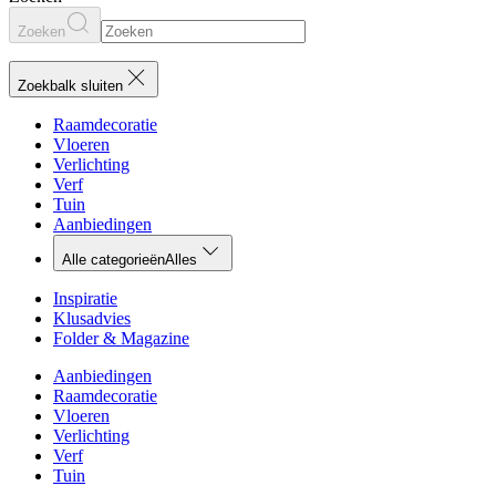
Zoeken
Zoekbalk sluiten
Raamdecoratie
Vloeren
Verlichting
Verf
Tuin
Aanbiedingen
Alle categorieën
Alles
Inspiratie
Klusadvies
Folder & Magazine
Aanbiedingen
Raamdecoratie
Vloeren
Verlichting
Verf
Tuin