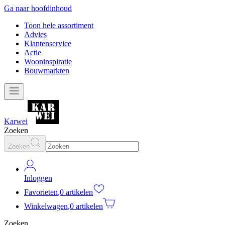
Ga naar hoofdinhoud
Toon hele assortiment
Advies
Klantenservice
Actie
Wooninspiratie
Bouwmarkten
Karwei
Zoeken
Zoeken
Inloggen
Favorieten
,
0 artikelen
Winkelwagen
,
0 artikelen
Zoeken