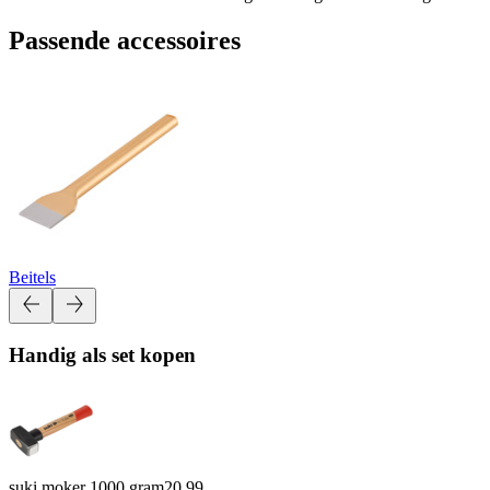
Passende accessoires
Beitels
Handig als set kopen
suki moker 1000 gram
20.99