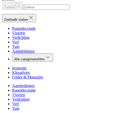
Zoeken
Zoekbalk sluiten
Raamdecoratie
Vloeren
Verlichting
Verf
Tuin
Aanbiedingen
Alle categorieën
Alles
Inspiratie
Klusadvies
Folder & Magazine
Aanbiedingen
Raamdecoratie
Vloeren
Verlichting
Verf
Tuin