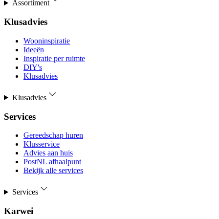
Assortiment
Klusadvies
Wooninspiratie
Ideeën
Inspiratie per ruimte
DIY's
Klusadvies
Klusadvies
Services
Gereedschap huren
Klusservice
Advies aan huis
PostNL afhaalpunt
Bekijk alle services
Services
Karwei