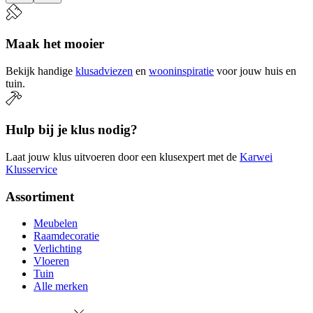
Maak het mooier
Bekijk handige
klusadviezen
en
wooninspiratie
voor jouw huis en
tuin.
Hulp bij je klus nodig?
Laat jouw klus uitvoeren door een klusexpert met de
Karwei
Klusservice
Assortiment
Meubelen
Raamdecoratie
Verlichting
Vloeren
Tuin
Alle merken