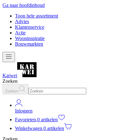
Ga naar hoofdinhoud
Toon hele assortiment
Advies
Klantenservice
Actie
Wooninspiratie
Bouwmarkten
Karwei
Zoeken
Zoeken
Inloggen
Favorieten
,
0 artikelen
Winkelwagen
,
0 artikelen
Zoeken