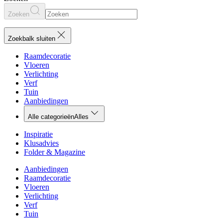
Zoeken
Zoekbalk sluiten
Raamdecoratie
Vloeren
Verlichting
Verf
Tuin
Aanbiedingen
Alle categorieën
Alles
Inspiratie
Klusadvies
Folder & Magazine
Aanbiedingen
Raamdecoratie
Vloeren
Verlichting
Verf
Tuin