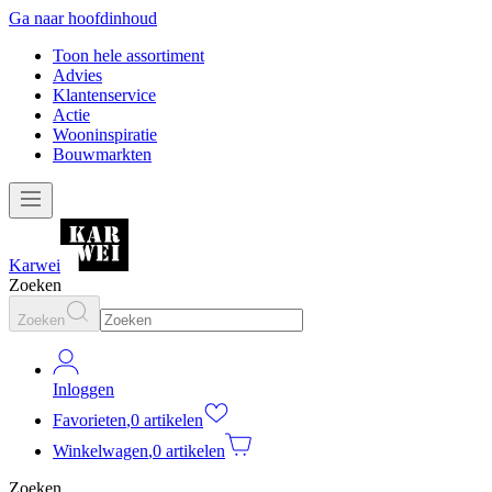
Ga naar hoofdinhoud
Toon hele assortiment
Advies
Klantenservice
Actie
Wooninspiratie
Bouwmarkten
Karwei
Zoeken
Zoeken
Inloggen
Favorieten
,
0 artikelen
Winkelwagen
,
0 artikelen
Zoeken