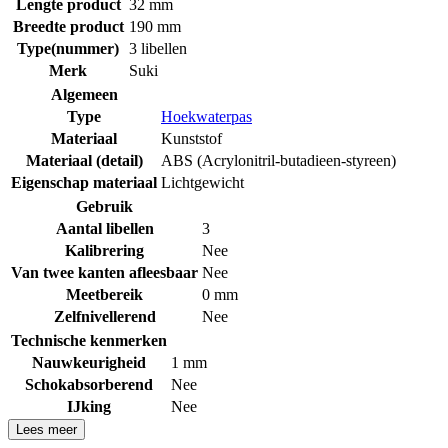
Lengte product
32 mm
Breedte product
190 mm
Type(nummer)
3 libellen
Merk
Suki
Algemeen
Type
Hoekwaterpas
Materiaal
Kunststof
Materiaal (detail)
ABS (Acrylonitril-butadieen-styreen)
Eigenschap materiaal
Lichtgewicht
Gebruik
Aantal libellen
3
Kalibrering
Nee
Van twee kanten afleesbaar
Nee
Meetbereik
0 mm
Zelfnivellerend
Nee
Technische kenmerken
Nauwkeurigheid
1 mm
Schokabsorberend
Nee
IJking
Nee
Lees meer