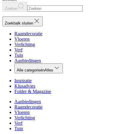
Zoeken
Zoekbalk sluiten
Raamdecoratie
Vloeren
Verlichting
Verf
Tuin
Aanbiedingen
Alle categorieën
Alles
Inspiratie
Klusadvies
Folder & Magazine
Aanbiedingen
Raamdecoratie
Vloeren
Verlichting
Verf
Tuin