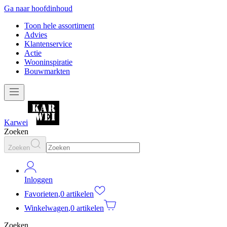
Ga naar hoofdinhoud
Toon hele assortiment
Advies
Klantenservice
Actie
Wooninspiratie
Bouwmarkten
Karwei
Zoeken
Zoeken
Inloggen
Favorieten
,
0 artikelen
Winkelwagen
,
0 artikelen
Zoeken