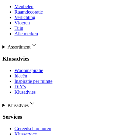
Meubelen
Raamdecoratie
Verlichting
Vloeren
Tuin
Alle merken
Assortiment
Klusadvies
Wooninspiratie
Ideeën
Inspiratie per ruimte
DIY's
Klusadvies
Klusadvies
Services
Gereedschap huren
Klusservice