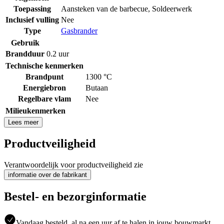
Toepassing
Aansteken van de barbecue
,
Soldeerwerk
Inclusief vulling
Nee
Type
Gasbrander
Gebruik
Brandduur
0.2 uur
Technische kenmerken
Brandpunt
1300 °C
Energiebron
Butaan
Regelbare vlam
Nee
Milieukenmerken
Lees meer
Productveiligheid
Verantwoordelijk voor productveiligheid zie
informatie over de fabrikant
Bestel- en bezorginformatie
Vandaag besteld, al na een uur af te halen in jouw bouwmarkt