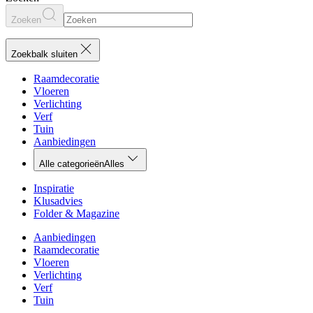
Zoeken
Zoekbalk sluiten
Raamdecoratie
Vloeren
Verlichting
Verf
Tuin
Aanbiedingen
Alle categorieën
Alles
Inspiratie
Klusadvies
Folder & Magazine
Aanbiedingen
Raamdecoratie
Vloeren
Verlichting
Verf
Tuin