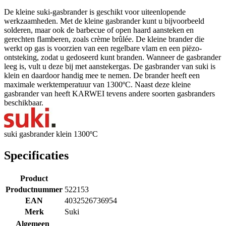
De kleine suki-gasbrander is geschikt voor uiteenlopende
werkzaamheden. Met de kleine gasbrander kunt u bijvoorbeeld
solderen, maar ook de barbecue of open haard aansteken en
gerechten flamberen, zoals crème brûlée. De kleine brander die
werkt op gas is voorzien van een regelbare vlam en een piëzo-
ontsteking, zodat u gedoseerd kunt branden. Wanneer de gasbrander
leeg is, vult u deze bij met aanstekergas. De gasbrander van suki is
klein en daardoor handig mee te nemen. De brander heeft een
maximale werktemperatuur van 1300ºC. Naast deze kleine
gasbrander van heeft KARWEI tevens andere soorten gasbranders
beschikbaar.
suki gasbrander klein 1300ºC
Specificaties
Product
Productnummer
522153
EAN
4032526736954
Merk
Suki
Algemeen