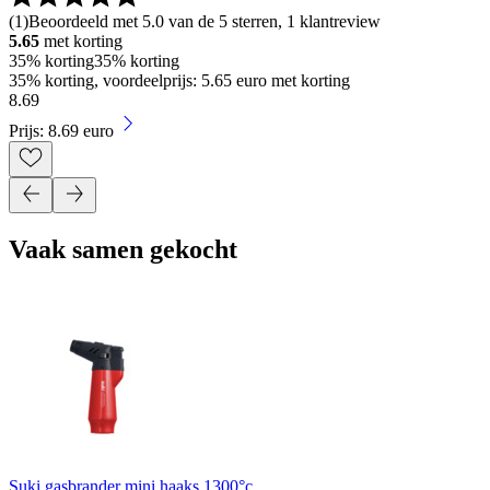
(
1
)
Beoordeeld met 5.0 van de 5 sterren, 1 klantreview
5.65
met korting
35% korting
35% korting
35% korting, voordeelprijs: 5.65 euro met korting
8
.
69
Prijs: 8.69 euro
Vaak samen gekocht
Suki gasbrander mini haaks 1300°c