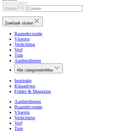
Zoeken
Zoekbalk sluiten
Raamdecoratie
Vloeren
Verlichting
Verf
Tuin
Aanbiedingen
Alle categorieën
Alles
Inspiratie
Klusadvies
Folder & Magazine
Aanbiedingen
Raamdecoratie
Vloeren
Verlichting
Verf
Tuin