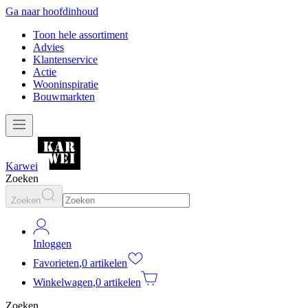
Ga naar hoofdinhoud
Toon hele assortiment
Advies
Klantenservice
Actie
Wooninspiratie
Bouwmarkten
Karwei
Zoeken
Zoeken
Inloggen
Favorieten
,
0 artikelen
Winkelwagen
,
0 artikelen
Zoeken