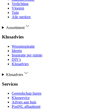
Verlichting
Vloeren
Tuin
Alle merken
Assortiment
Klusadvies
Wooninspiratie
Ideeën
Inspiratie per ruimte
DIY's
Klusadvies
Klusadvies
Services
Gereedschap huren
Klusservice
Advies aan huis
PostNL afhaalpunt