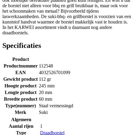
ook moeilijke bereikbare plaatsen goed kunt reinigen. En wist u dat
de borstel niet alleen voor bbq en grill bruikbaar is, maar ook voor
het schoonmaken van metaal? Bijvoorbeeld tijdens
laswerkzaamheden. De suki-bbq- en grillborstel is voorzien van een
kunststof handvat waarmee de borstel makkelijk vast te houden is.
In het KARWEI assortiment vindt u daarnaast nog andere
draadborstels.
Specificaties
Product
Productnummer
112548
EAN
4032526701099
Gewicht product
112 gr
Hoogte product
245 mm
Lengte product
20 mm
Breedte product
60 mm
Type(nummer)
Staal vermessingd
Merk
Suki
Algemeen
Aantal rijen
1
Type
Draadborstel