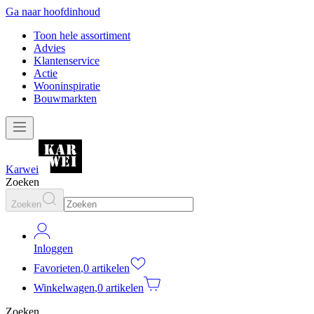
Ga naar hoofdinhoud
Toon hele assortiment
Advies
Klantenservice
Actie
Wooninspiratie
Bouwmarkten
Karwei
Zoeken
Zoeken
Inloggen
Favorieten
,
0 artikelen
Winkelwagen
,
0 artikelen
Zoeken