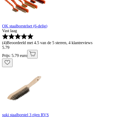
OK staalborstelset (6-delig)
Vast laag
(
4
)
Beoordeeld met 4.5 van de 5 sterren, 4 klantreviews
5
.
79
Prijs: 5.79 euro
suki staalborstel 3 rijen RVS