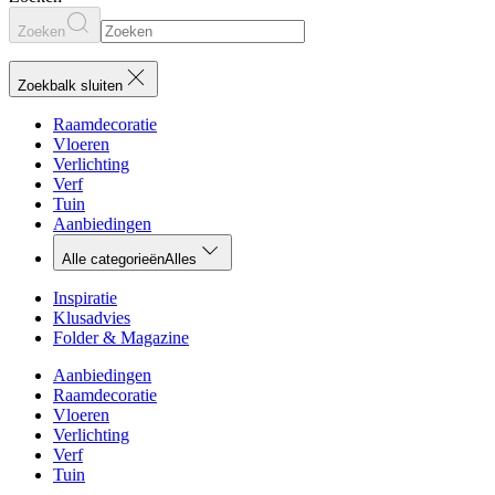
Zoeken
Zoekbalk sluiten
Raamdecoratie
Vloeren
Verlichting
Verf
Tuin
Aanbiedingen
Alle categorieën
Alles
Inspiratie
Klusadvies
Folder & Magazine
Aanbiedingen
Raamdecoratie
Vloeren
Verlichting
Verf
Tuin