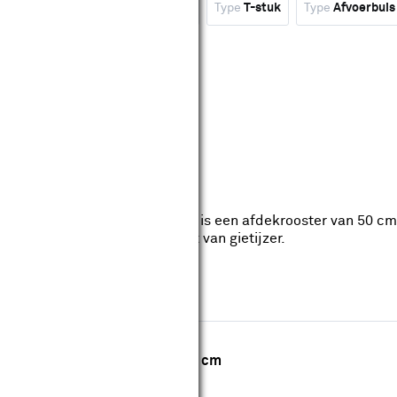
Type
Afvoerplug
Merk
Martens
Type
T-stuk
Type
Afvoerbuis
wis filters
 gootdrain gietijzer 50 cm
eviews
voor gootdrain gietijzer 50 cm is een afdekrooster van 50 
. Dit afdekrooster is gemaakt van gietijzer.
wis filters
r gootdrain gegalvaniseerd 100 cm
eviews