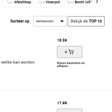
Type
Afsluitkap
Type
Vloerput
Type
Bocht (45°)
Type
Mo
Sorteer op
Bekijk de
TOP 10
18.
59
cm welke kan worden
Alleen bestellen en
afhalen
17.
99