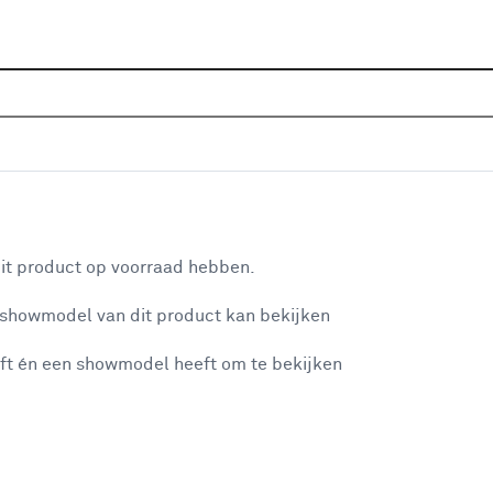
Sluiten
r
Home
Assortiment
Bouwmaterialen
Water aan- & 
Je gekozen filters:
aan je winkelwagen
Type
Afdekrooster
it product op voorraad hebben.
 showmodel van dit product kan bekijken
n je winkelwagen:
Type
ft én een showmodel heeft om te bekijken
Sifon
(48)
Afvoerplug
(57)
T-stuk
(49)
misgegaan...