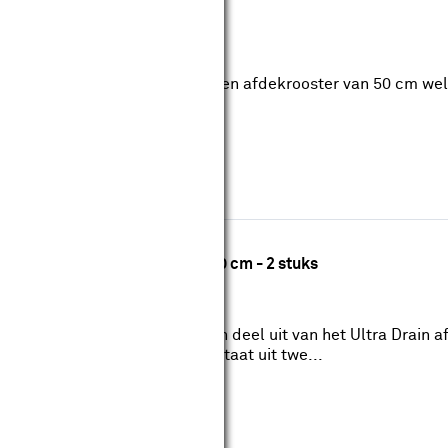
r gootdrain RVS 50 cm
tvrij staal), Staal
 voor gootdrain RVS 50 cm is een afdekrooster van 50 cm we
ekrooster is gemaakt van RVS.
ter corten disegno patroon 120 cm - 2 stuks
roosters van Stonewish maken deel uit van het Ultra Drain a
f disegno-patroon. De set bestaat uit twe...