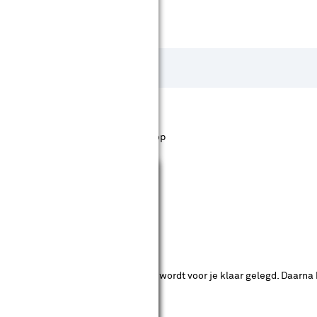
st staan. Bij Karwei kan je filteren op
Sluiten
ende bouwmarkten bekijken.
ad. Je betaalt online en het product wordt voor je klaar gelegd. Daarna