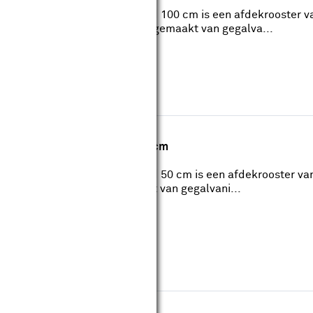
 voor gootdrain gegalvaniseerd 100 cm is een afdekrooster 
ootdrain. Dit afdekrooster is gemaakt van gegalva...
r gootdrain gegalvaniseerd 50 cm
 voor gootdrain gegalvaniseerd 50 cm is een afdekrooster v
n. Dit afdekrooster is gemaakt van gegalvani...