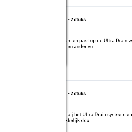
ter zilver recht patroon 120 cm - 2 stuks
ouwmarkt.
onewish is gemaakt van aluminium en past op de Ultra Drain 
schermt de goot tegen bladeren en ander vu...
ter zwart recht patroon 120 cm - 2 stuks
um rooster van Stonewish hoort bij het Ultra Drain systeem en
rgt dat regenwater snel en makkelijk doo...