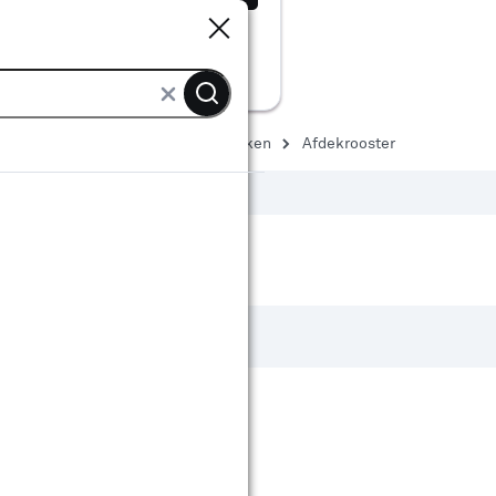
Sluiten
Sluiten
afvoer
Afvoerbuizen & hulpstukken
Afdekrooster