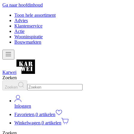
Ga naar hoofdinhoud
Toon hele assortiment
Advies
Klantenservice
Actie
Wooninspiratie
Bouwmarkten
Karwei
Zoeken
Zoeken
Inloggen
Favorieten
,
0 artikelen
Winkelwagen
,
0 artikelen
Zoeken