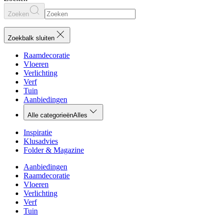
Zoeken
Zoekbalk sluiten
Raamdecoratie
Vloeren
Verlichting
Verf
Tuin
Aanbiedingen
Alle categorieën
Alles
Inspiratie
Klusadvies
Folder & Magazine
Aanbiedingen
Raamdecoratie
Vloeren
Verlichting
Verf
Tuin