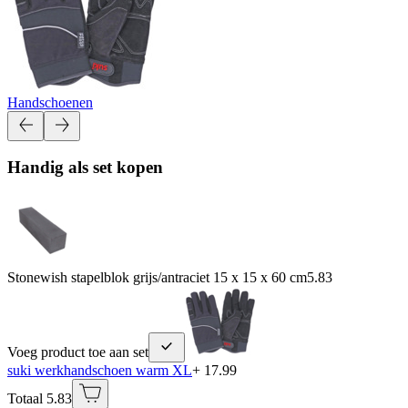
Handschoenen
Handig als set kopen
Stonewish stapelblok grijs/antraciet 15 x 15 x 60 cm
5.83
Voeg product toe aan set
suki werkhandschoen warm XL
+ 17.99
Totaal 5.83