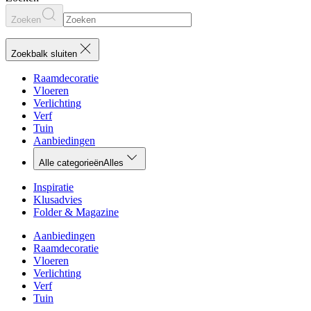
Zoeken
Zoekbalk sluiten
Raamdecoratie
Vloeren
Verlichting
Verf
Tuin
Aanbiedingen
Alle categorieën
Alles
Inspiratie
Klusadvies
Folder & Magazine
Aanbiedingen
Raamdecoratie
Vloeren
Verlichting
Verf
Tuin