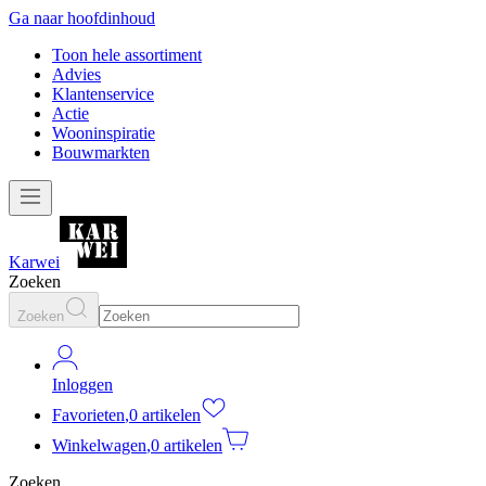
Ga naar hoofdinhoud
Toon hele assortiment
Advies
Klantenservice
Actie
Wooninspiratie
Bouwmarkten
Karwei
Zoeken
Zoeken
Inloggen
Favorieten
,
0 artikelen
Winkelwagen
,
0 artikelen
Zoeken