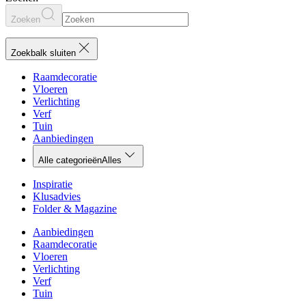
Zoeken
Zoekbalk sluiten
Raamdecoratie
Vloeren
Verlichting
Verf
Tuin
Aanbiedingen
Alle categorieën
Alles
Inspiratie
Klusadvies
Folder & Magazine
Aanbiedingen
Raamdecoratie
Vloeren
Verlichting
Verf
Tuin