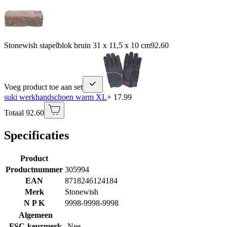
Stonewish stapelblok bruin 31 x 11,5 x 10 cm
92.60
Voeg product toe aan set
suki werkhandschoen warm XL
+ 17.99
Totaal 92.60
Specificaties
Product
Productnummer
305994
EAN
8718246124184
Merk
Stonewish
N P K
9998-9998-9998
Algemeen
FSC-keurmerk
Nee