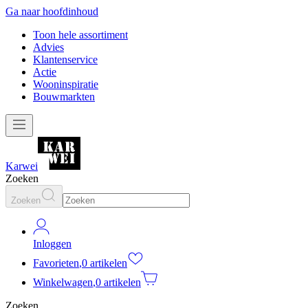
Ga naar hoofdinhoud
Toon hele assortiment
Advies
Klantenservice
Actie
Wooninspiratie
Bouwmarkten
Karwei
Zoeken
Zoeken
Inloggen
Favorieten
,
0 artikelen
Winkelwagen
,
0 artikelen
Zoeken