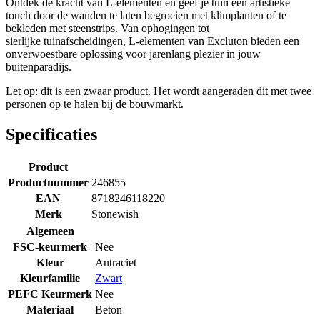
Ontdek de kracht van L-elementen en geef je tuin een artistieke
touch door de wanden te laten begroeien met klimplanten of te
bekleden met steenstrips. Van ophogingen tot
sierlijke tuinafscheidingen, L-elementen van Excluton bieden een
onverwoestbare oplossing voor jarenlang plezier in jouw
buitenparadijs.
Let op: dit is een zwaar product. Het wordt aangeraden dit met twee
personen op te halen bij de bouwmarkt.
Specificaties
Product
Productnummer
246855
EAN
8718246118220
Merk
Stonewish
Algemeen
FSC-keurmerk
Nee
Kleur
Antraciet
Kleurfamilie
Zwart
PEFC Keurmerk
Nee
Materiaal
Beton