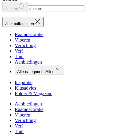
Zoeken
Zoekbalk sluiten
Raamdecoratie
Vloeren
Verlichting
Verf
Tuin
Aanbiedingen
Alle categorieën
Alles
Inspiratie
Klusadvies
Folder & Magazine
Aanbiedingen
Raamdecoratie
Vloeren
Verlichting
Verf
Tuin