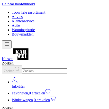
Ga naar hoofdinhoud
Toon hele assortiment
Advies
Klantenservice
Actie
Wooninspiratie
Bouwmarkten
Karwei
Zoeken
Zoeken
Inloggen
Favorieten
,
0 artikelen
Winkelwagen
,
0 artikelen
Zoeken