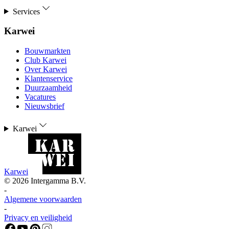
Services
Karwei
Bouwmarkten
Club Karwei
Over Karwei
Klantenservice
Duurzaamheid
Vacatures
Nieuwsbrief
Karwei
Karwei
©
2026
Intergamma B.V.
-
Algemene voorwaarden
-
Privacy en veiligheid