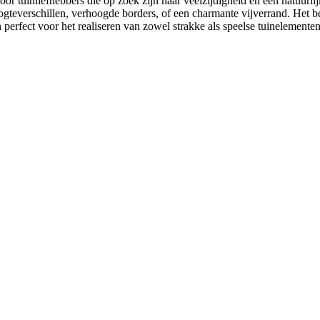
or tuinliefhebbers die op zoek zijn naar veelzijdigheid en een natuurli
teverschillen, verhoogde borders, of een charmante vijverrand. Het beto
jn perfect voor het realiseren van zowel strakke als speelse tuinelemente