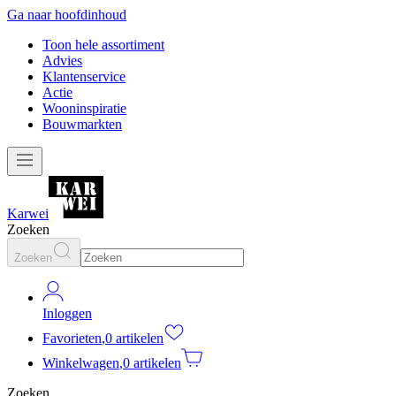
Ga naar hoofdinhoud
Toon hele assortiment
Advies
Klantenservice
Actie
Wooninspiratie
Bouwmarkten
Karwei
Zoeken
Zoeken
Inloggen
Favorieten
,
0 artikelen
Winkelwagen
,
0 artikelen
Zoeken