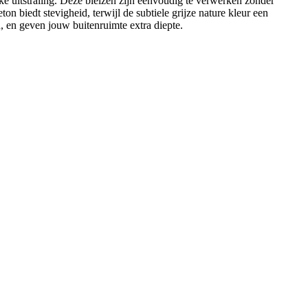
jke uitstraling. Deze bielzen zijn eenvoudig te verwerken zonder
n biedt stevigheid, terwijl de subtiele grijze nature kleur een
n, en geven jouw buitenruimte extra diepte.