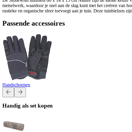
De Stonewish tuinbiels 60 x 14 x 15 cm Nature zijn de ideale keuze vo
metselwerk, waardoor je snel aan de slag kunt met het creëren van hoog
rustieke en organische sfeer toevoegt aan je tuin. Deze tuinbielzen zi
Passende accessoires
Handschoenen
Handig als set kopen