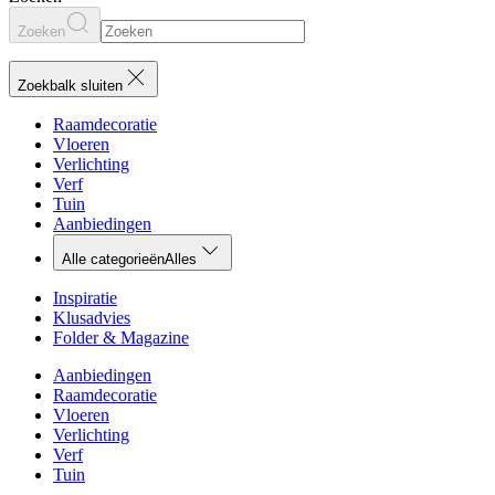
Zoeken
Zoekbalk sluiten
Raamdecoratie
Vloeren
Verlichting
Verf
Tuin
Aanbiedingen
Alle categorieën
Alles
Inspiratie
Klusadvies
Folder & Magazine
Aanbiedingen
Raamdecoratie
Vloeren
Verlichting
Verf
Tuin