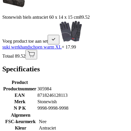
Stonewish biels antraciet 60 x 14 x 15 cm
89.52
Voeg product toe aan set
suki werkhandschoen warm XL
+ 17.99
Totaal 89.52
Specificaties
Product
Productnummer
305984
EAN
8718246128113
Merk
Stonewish
N P K
9998-9998-9998
Algemeen
FSC-keurmerk
Nee
Kleur
Antraciet