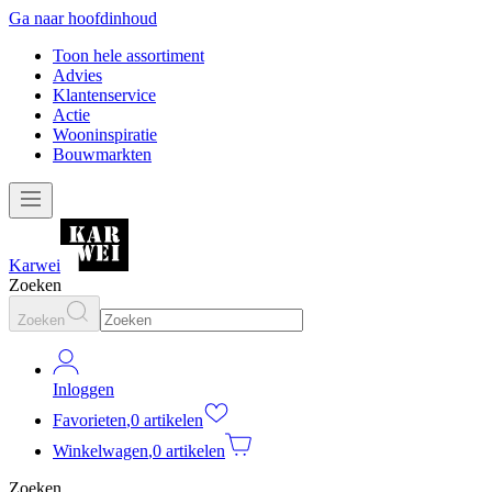
Ga naar hoofdinhoud
Toon hele assortiment
Advies
Klantenservice
Actie
Wooninspiratie
Bouwmarkten
Karwei
Zoeken
Zoeken
Inloggen
Favorieten
,
0 artikelen
Winkelwagen
,
0 artikelen
Zoeken