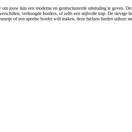
e om jouw tuin een moderne en gestructureerde uitstraling te geven. De
rschillen, verhoogde borders, of zelfs een stijlvolle trap. De stevige b
ak muurtje of een speelse border wilt maken, deze bielzen bieden talloz