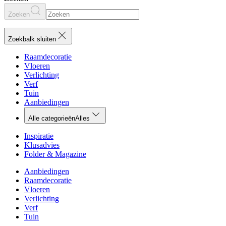
Zoeken
Zoekbalk sluiten
Raamdecoratie
Vloeren
Verlichting
Verf
Tuin
Aanbiedingen
Alle categorieën
Alles
Inspiratie
Klusadvies
Folder & Magazine
Aanbiedingen
Raamdecoratie
Vloeren
Verlichting
Verf
Tuin