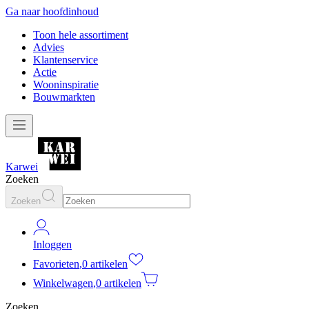
Ga naar hoofdinhoud
Toon hele assortiment
Advies
Klantenservice
Actie
Wooninspiratie
Bouwmarkten
Karwei
Zoeken
Zoeken
Inloggen
Favorieten
,
0 artikelen
Winkelwagen
,
0 artikelen
Zoeken