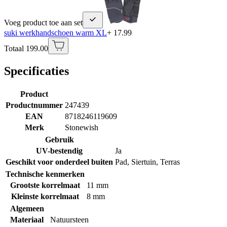
Voeg product toe aan set
suki werkhandschoen warm XL
+ 17.99
Totaal 199.00
Specificaties
Product
Productnummer
247439
EAN
8718246119609
Merk
Stonewish
Gebruik
UV-bestendig
Ja
Geschikt voor onderdeel buiten
Pad
,
Siertuin
,
Terras
Technische kenmerken
Grootste korrelmaat
11 mm
Kleinste korrelmaat
8 mm
Algemeen
Materiaal
Natuursteen