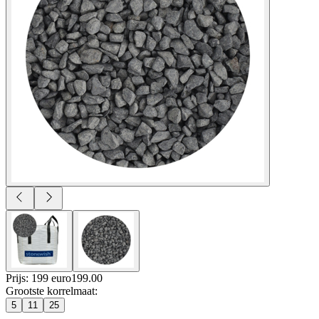
Prijs: 199 euro
199
.
00
Grootste korrelmaat
:
5
11
25