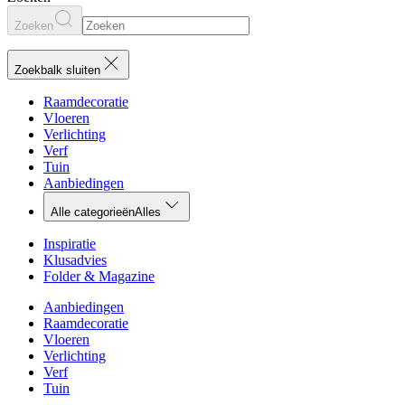
Zoeken
Zoekbalk sluiten
Raamdecoratie
Vloeren
Verlichting
Verf
Tuin
Aanbiedingen
Alle categorieën
Alles
Inspiratie
Klusadvies
Folder & Magazine
Aanbiedingen
Raamdecoratie
Vloeren
Verlichting
Verf
Tuin