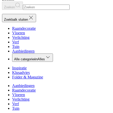
Zoeken
Zoekbalk sluiten
Raamdecoratie
Vloeren
Verlichting
Verf
Tuin
Aanbiedingen
Alle categorieën
Alles
Inspiratie
Klusadvies
Folder & Magazine
Aanbiedingen
Raamdecoratie
Vloeren
Verlichting
Verf
Tuin