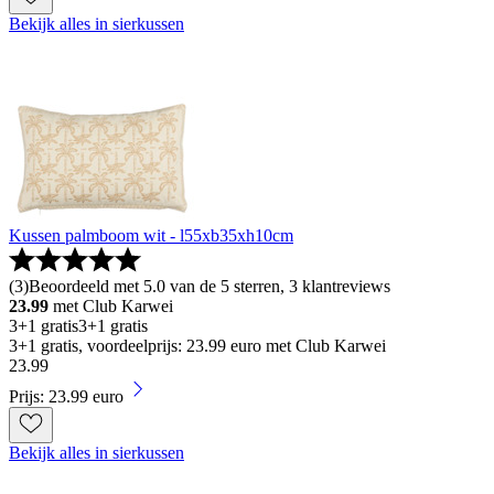
Bekijk alles in sierkussen
Kussen palmboom wit - l55xb35xh10cm
(
3
)
Beoordeeld met 5.0 van de 5 sterren, 3 klantreviews
23.99
met Club Karwei
3+1 gratis
3+1 gratis
3+1 gratis, voordeelprijs: 23.99 euro met Club Karwei
23
.
99
Prijs: 23.99 euro
Bekijk alles in sierkussen