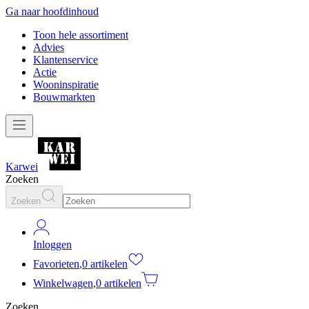
Ga naar hoofdinhoud
Toon hele assortiment
Advies
Klantenservice
Actie
Wooninspiratie
Bouwmarkten
Karwei
Zoeken
Zoeken
Inloggen
Favorieten
,
0 artikelen
Winkelwagen
,
0 artikelen
Zoeken