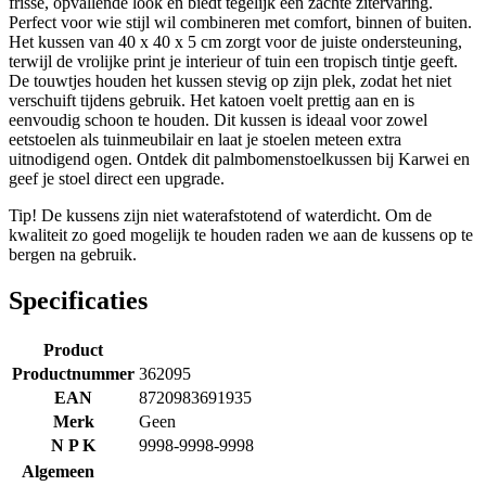
frisse, opvallende look en biedt tegelijk een zachte zitervaring.
Perfect voor wie stijl wil combineren met comfort, binnen of buiten.
Het kussen van 40 x 40 x 5 cm zorgt voor de juiste ondersteuning,
terwijl de vrolijke print je interieur of tuin een tropisch tintje geeft.
De touwtjes houden het kussen stevig op zijn plek, zodat het niet
verschuift tijdens gebruik. Het katoen voelt prettig aan en is
eenvoudig schoon te houden. Dit kussen is ideaal voor zowel
eetstoelen als tuinmeubilair en laat je stoelen meteen extra
uitnodigend ogen. Ontdek dit palmbomenstoelkussen bij Karwei en
geef je stoel direct een upgrade.
Tip! De kussens zijn niet waterafstotend of waterdicht. Om de
kwaliteit zo goed mogelijk te houden raden we aan de kussens op te
bergen na gebruik.
Specificaties
Product
Productnummer
362095
EAN
8720983691935
Merk
Geen
N P K
9998-9998-9998
Algemeen