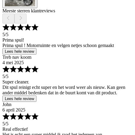
Meeste sterren klantreviews
5
/5
Prima spul!
Prima spul ! Motorruimte en velgen netjes schoon gemaakt
Lees hele review
Treb nav koom
4 mei 2025
5
/5
Super cleaner.
Dit spul reinigt echt super en het word weer als nieuw. Kan geen
ander middel bedenken dat in de buurt komt van dit product.
Lees hele review
John
6 april 2025
5
/5
Real effectief
Het is echt een super middel.ik raad het iedereen aan.