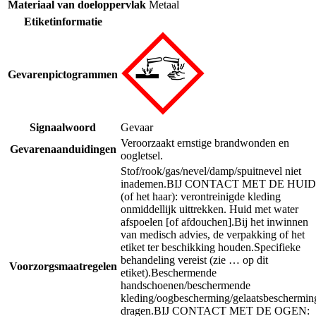
Materiaal van doeloppervlak
Metaal
Etiketinformatie
Gevarenpictogrammen
Signaalwoord
Gevaar
Veroorzaakt ernstige brandwonden en
Gevarenaanduidingen
oogletsel.
Stof/rook/gas/nevel/damp/spuitnevel niet
inademen.
BIJ CONTACT MET DE HUID
(of het haar): verontreinigde kleding
onmiddellijk uittrekken. Huid met water
afspoelen [of afdouchen].
Bij het inwinnen
van medisch advies, de verpakking of het
etiket ter beschikking houden.
Specifieke
behandeling vereist (zie … op dit
Voorzorgsmaatregelen
etiket).
Beschermende
handschoenen/beschermende
kleding/oogbescherming/gelaatsbeschermin
dragen.
BIJ CONTACT MET DE OGEN: