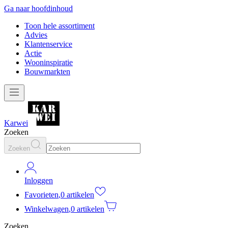
Ga naar hoofdinhoud
Toon hele assortiment
Advies
Klantenservice
Actie
Wooninspiratie
Bouwmarkten
Karwei
Zoeken
Zoeken
Inloggen
Favorieten
,
0 artikelen
Winkelwagen
,
0 artikelen
Zoeken