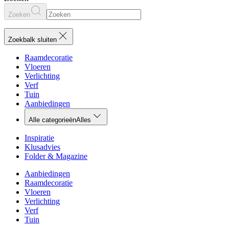
Zoeken
Zoekbalk sluiten
Raamdecoratie
Vloeren
Verlichting
Verf
Tuin
Aanbiedingen
Alle categorieën
Alles
Inspiratie
Klusadvies
Folder & Magazine
Aanbiedingen
Raamdecoratie
Vloeren
Verlichting
Verf
Tuin