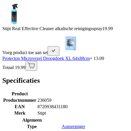
Stipt Real Effective Cleaner alkalische reinigingsspray
19.99
Voeg product toe aan set
Protecton Microvezel Droogdoek XL 64x88cm
+ 13.09
Totaal 19.99
Specificaties
Product
Productnummer
236059
EAN
8720938431180
Merk
Stipt
Algemeen
Type
Autoreiniger