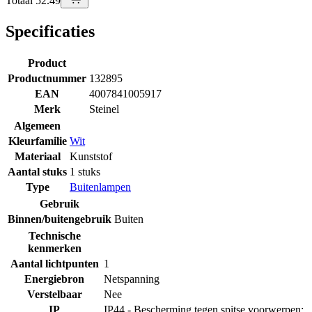
Totaal 52.49
Specificaties
Product
Productnummer
132895
EAN
4007841005917
Merk
Steinel
Algemeen
Kleurfamilie
Wit
Materiaal
Kunststof
Aantal stuks
1 stuks
Type
Buitenlampen
Gebruik
Binnen/buitengebruik
Buiten
Technische
kenmerken
Aantal lichtpunten
1
Energiebron
Netspanning
Verstelbaar
Nee
IP
IP44 - Bescherming tegen spitse voorwerpen;