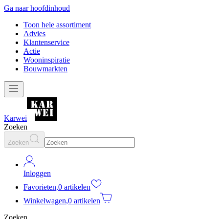
Ga naar hoofdinhoud
Toon hele assortiment
Advies
Klantenservice
Actie
Wooninspiratie
Bouwmarkten
Karwei
Zoeken
Zoeken
Inloggen
Favorieten
,
0 artikelen
Winkelwagen
,
0 artikelen
Zoeken