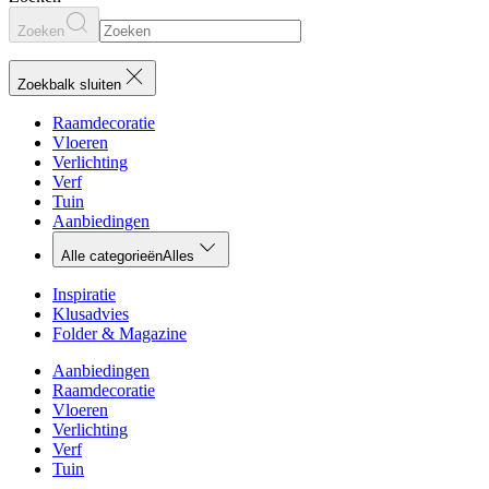
Zoeken
Zoekbalk sluiten
Raamdecoratie
Vloeren
Verlichting
Verf
Tuin
Aanbiedingen
Alle categorieën
Alles
Inspiratie
Klusadvies
Folder & Magazine
Aanbiedingen
Raamdecoratie
Vloeren
Verlichting
Verf
Tuin