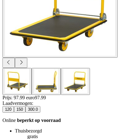
Prijs: 97.99 euro
97
.
99
Laadvermogen
:
120
150
300.0
Online
beperkt op voorraad
Thuisbezorgd
gratis