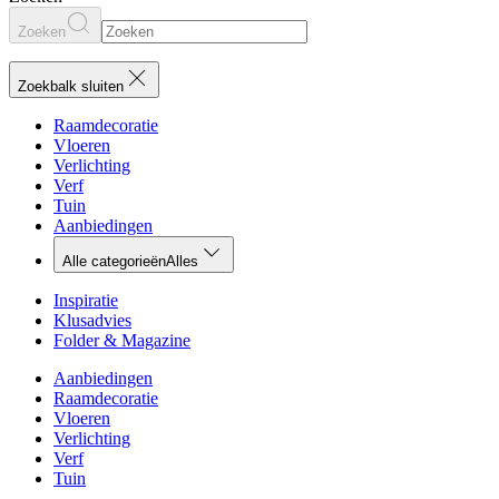
Zoeken
Zoekbalk sluiten
Raamdecoratie
Vloeren
Verlichting
Verf
Tuin
Aanbiedingen
Alle categorieën
Alles
Inspiratie
Klusadvies
Folder & Magazine
Aanbiedingen
Raamdecoratie
Vloeren
Verlichting
Verf
Tuin