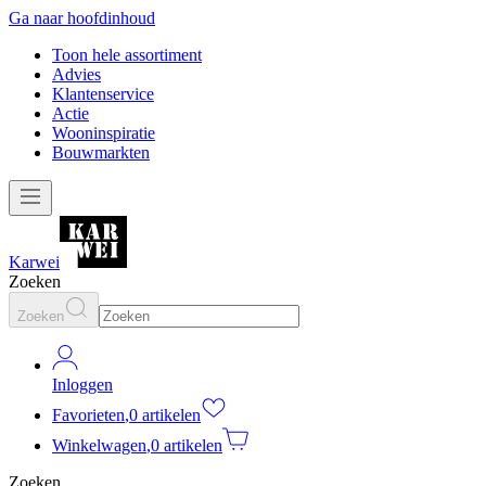
Ga naar hoofdinhoud
Toon hele assortiment
Advies
Klantenservice
Actie
Wooninspiratie
Bouwmarkten
Karwei
Zoeken
Zoeken
Inloggen
Favorieten
,
0 artikelen
Winkelwagen
,
0 artikelen
Zoeken