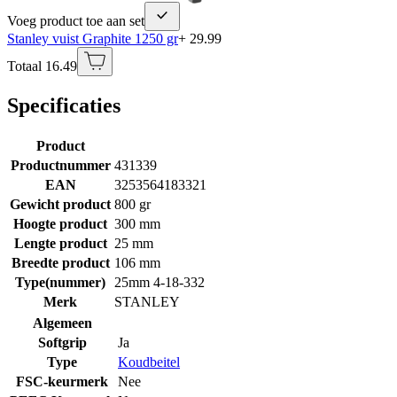
Voeg product toe aan set
Stanley vuist Graphite 1250 gr
+ 29.99
Totaal 16.49
Specificaties
Product
Productnummer
431339
EAN
3253564183321
Gewicht product
800 gr
Hoogte product
300 mm
Lengte product
25 mm
Breedte product
106 mm
Type(nummer)
25mm 4-18-332
Merk
STANLEY
Algemeen
Softgrip
Ja
Type
Koudbeitel
FSC-keurmerk
Nee