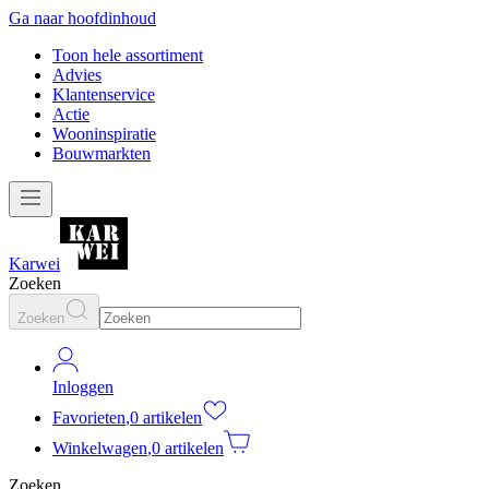
Ga naar hoofdinhoud
Toon hele assortiment
Advies
Klantenservice
Actie
Wooninspiratie
Bouwmarkten
Karwei
Zoeken
Zoeken
Inloggen
Favorieten
,
0 artikelen
Winkelwagen
,
0 artikelen
Zoeken