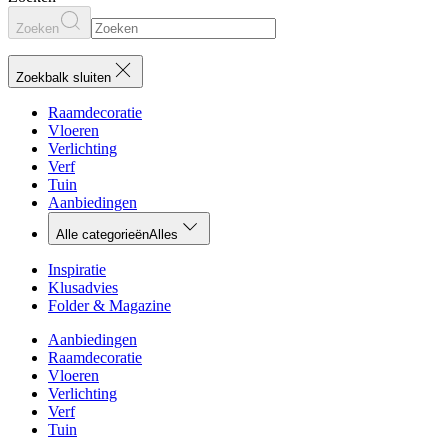
Zoeken
Zoekbalk sluiten
Raamdecoratie
Vloeren
Verlichting
Verf
Tuin
Aanbiedingen
Alle categorieën
Alles
Inspiratie
Klusadvies
Folder & Magazine
Aanbiedingen
Raamdecoratie
Vloeren
Verlichting
Verf
Tuin