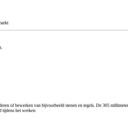
markt
n.
ren of bewerken van bijvoorbeeld stenen en tegels. De 305 millimeter 
d tijdens het werken