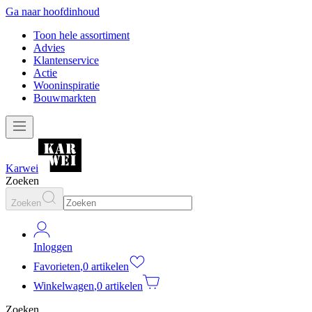
Ga naar hoofdinhoud
Toon hele assortiment
Advies
Klantenservice
Actie
Wooninspiratie
Bouwmarkten
Karwei
Zoeken
Zoeken
Inloggen
Favorieten
,
0 artikelen
Winkelwagen
,
0 artikelen
Zoeken