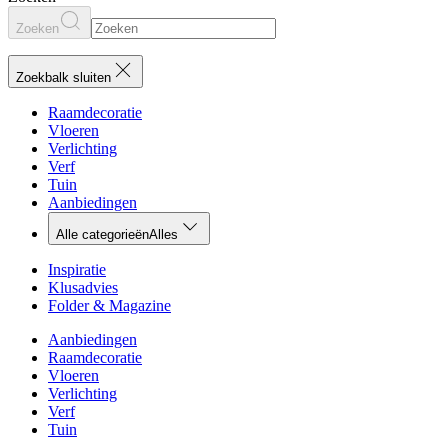
Zoeken
Zoekbalk sluiten
Raamdecoratie
Vloeren
Verlichting
Verf
Tuin
Aanbiedingen
Alle categorieën
Alles
Inspiratie
Klusadvies
Folder & Magazine
Aanbiedingen
Raamdecoratie
Vloeren
Verlichting
Verf
Tuin