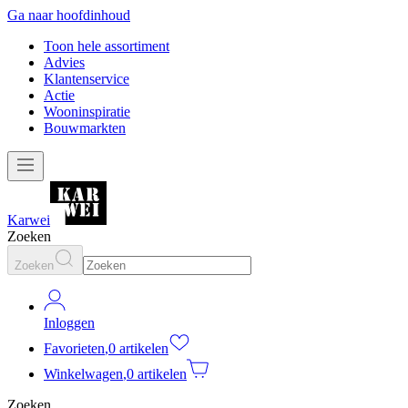
Ga naar hoofdinhoud
Toon hele assortiment
Advies
Klantenservice
Actie
Wooninspiratie
Bouwmarkten
Karwei
Zoeken
Zoeken
Inloggen
Favorieten
,
0 artikelen
Winkelwagen
,
0 artikelen
Zoeken