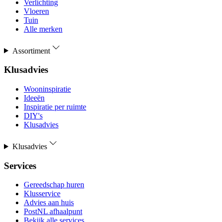
Verlichting
Vloeren
Tuin
Alle merken
Assortiment
Klusadvies
Wooninspiratie
Ideeën
Inspiratie per ruimte
DIY's
Klusadvies
Klusadvies
Services
Gereedschap huren
Klusservice
Advies aan huis
PostNL afhaalpunt
Bekijk alle services