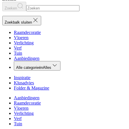
Zoeken
Zoekbalk sluiten
Raamdecoratie
Vloeren
Verlichting
Verf
Tuin
Aanbiedingen
Alle categorieën
Alles
Inspiratie
Klusadvies
Folder & Magazine
Aanbiedingen
Raamdecoratie
Vloeren
Verlichting
Verf
Tuin