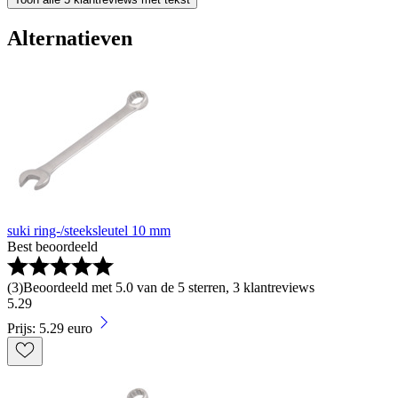
Alternatieven
suki ring-/steeksleutel 10 mm
Best beoordeeld
(
3
)
Beoordeeld met 5.0 van de 5 sterren, 3 klantreviews
5
.
29
Prijs: 5.29 euro