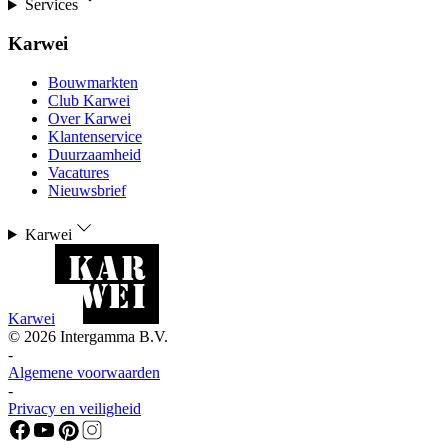
Services
Karwei
Bouwmarkten
Club Karwei
Over Karwei
Klantenservice
Duurzaamheid
Vacatures
Nieuwsbrief
Karwei
Karwei
©
2026
Intergamma B.V.
-
Algemene voorwaarden
-
Privacy en veiligheid