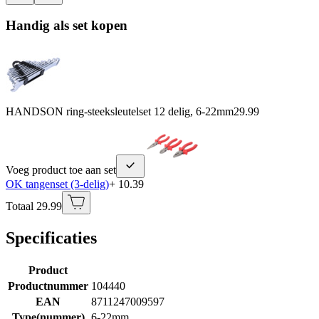
Handig als set kopen
HANDSON ring-steeksleutelset 12 delig, 6-22mm
29.99
Voeg product toe aan set
OK tangenset (3-delig)
+ 10.39
Totaal 29.99
Specificaties
Product
Productnummer
104440
EAN
8711247009597
Type(nummer)
6-22mm