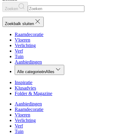
Zoeken
Zoekbalk sluiten
Raamdecoratie
Vloeren
Verlichting
Verf
Tuin
Aanbiedingen
Alle categorieën
Alles
Inspiratie
Klusadvies
Folder & Magazine
Aanbiedingen
Raamdecoratie
Vloeren
Verlichting
Verf
Tuin