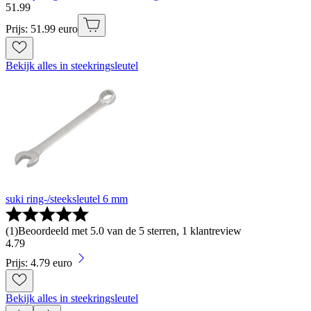
51
.
99
Prijs: 51.99 euro
Bekijk alles in steekringsleutel
suki ring-/steeksleutel 6 mm
(
1
)
Beoordeeld met 5.0 van de 5 sterren, 1 klantreview
4
.
79
Prijs: 4.79 euro
Bekijk alles in steekringsleutel