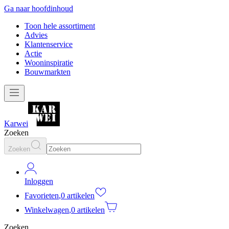
Ga naar hoofdinhoud
Toon hele assortiment
Advies
Klantenservice
Actie
Wooninspiratie
Bouwmarkten
Karwei
Zoeken
Zoeken
Inloggen
Favorieten
,
0 artikelen
Winkelwagen
,
0 artikelen
Zoeken