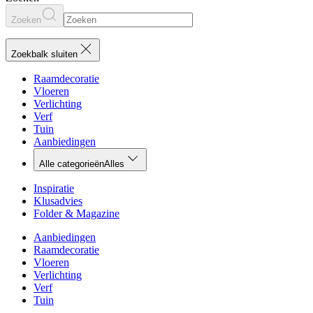
Zoeken
Zoekbalk sluiten
Raamdecoratie
Vloeren
Verlichting
Verf
Tuin
Aanbiedingen
Alle categorieën
Alles
Inspiratie
Klusadvies
Folder & Magazine
Aanbiedingen
Raamdecoratie
Vloeren
Verlichting
Verf
Tuin