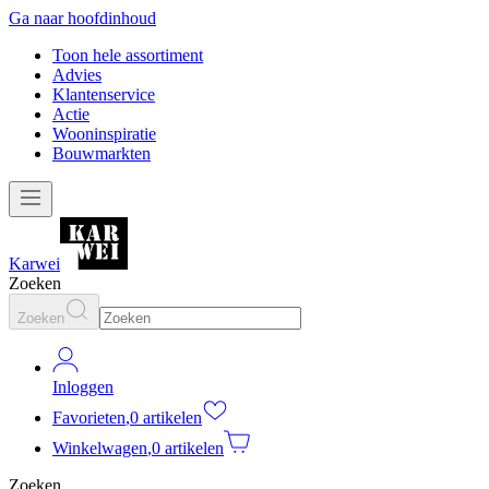
Ga naar hoofdinhoud
Toon hele assortiment
Advies
Klantenservice
Actie
Wooninspiratie
Bouwmarkten
Karwei
Zoeken
Zoeken
Inloggen
Favorieten
,
0 artikelen
Winkelwagen
,
0 artikelen
Zoeken