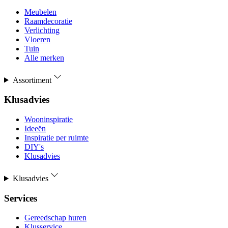
Meubelen
Raamdecoratie
Verlichting
Vloeren
Tuin
Alle merken
Assortiment
Klusadvies
Wooninspiratie
Ideeën
Inspiratie per ruimte
DIY's
Klusadvies
Klusadvies
Services
Gereedschap huren
Klusservice