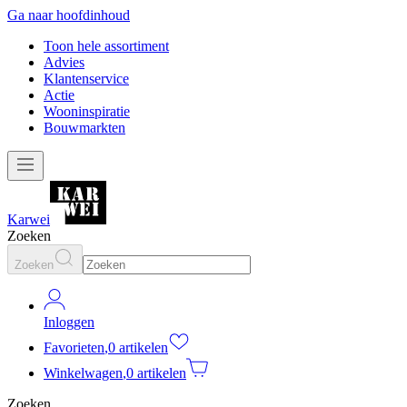
Ga naar hoofdinhoud
Toon hele assortiment
Advies
Klantenservice
Actie
Wooninspiratie
Bouwmarkten
Karwei
Zoeken
Zoeken
Inloggen
Favorieten
,
0 artikelen
Winkelwagen
,
0 artikelen
Zoeken