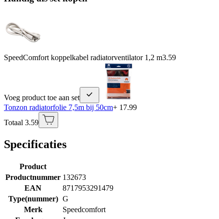
SpeedComfort koppelkabel radiatorventilator 1,2 m
3.59
Voeg product toe aan set
Tonzon radiatorfolie 7,5m bij 50cm
+ 17.99
Totaal 3.59
Specificaties
Product
Productnummer
132673
EAN
8717953291479
Type(nummer)
G
Merk
Speedcomfort