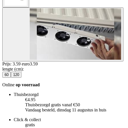
Prijs: 3.59 euro
3
.
59
lengte (cm)
:
60
120
Online
op voorraad
Thuisbezorgd
€4.95
Thuisbezorgd gratis vanaf €50
Vandaag besteld, dinsdag 11 augustus in huis
Click & collect
gratis