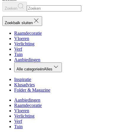
Zoeken
Zoekbalk sluiten
Raamdecoratie
Vloeren
Verlichting
Verf
Tuin
Aanbiedingen
Alle categorieën
Alles
Inspiratie
Klusadvies
Folder & Magazine
Aanbiedingen
Raamdecoratie
Vloeren
Verlichting
Verf
Tuin