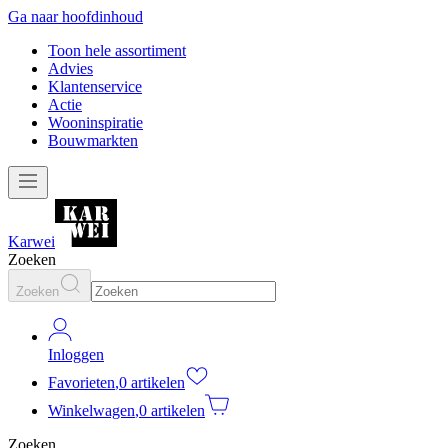
Ga naar hoofdinhoud
Toon hele assortiment
Advies
Klantenservice
Actie
Wooninspiratie
Bouwmarkten
Karwei
Zoeken
Zoeken
Inloggen
Favorieten
,
0 artikelen
Winkelwagen
,
0 artikelen
Zoeken