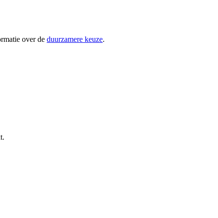
ormatie over de
duurzamere keuze
.
t.