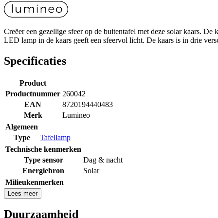
Creëer een gezellige sfeer op de buitentafel met deze solar kaars. De k
LED lamp in de kaars geeft een sfeervol licht. De kaars is in drie ver
Specificaties
Product
Productnummer
260042
EAN
8720194440483
Merk
Lumineo
Algemeen
Type
Tafellamp
Technische kenmerken
Type sensor
Dag & nacht
Energiebron
Solar
Milieukenmerken
Lees meer
Duurzaamheid