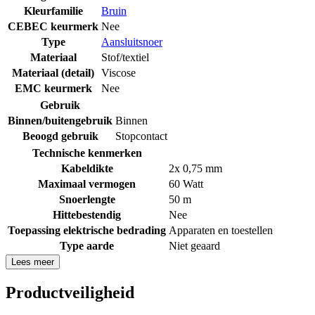
Kleurfamilie
Bruin
CEBEC keurmerk
Nee
Type
Aansluitsnoer
Materiaal
Stof/textiel
Materiaal (detail)
Viscose
EMC keurmerk
Nee
Gebruik
Binnen/buitengebruik
Binnen
Beoogd gebruik
Stopcontact
Technische kenmerken
Kabeldikte
2x 0,75 mm
Maximaal vermogen
60 Watt
Snoerlengte
50 m
Hittebestendig
Nee
Toepassing elektrische bedrading
Apparaten en toestellen
Type aarde
Niet geaard
Lees meer
Productveiligheid