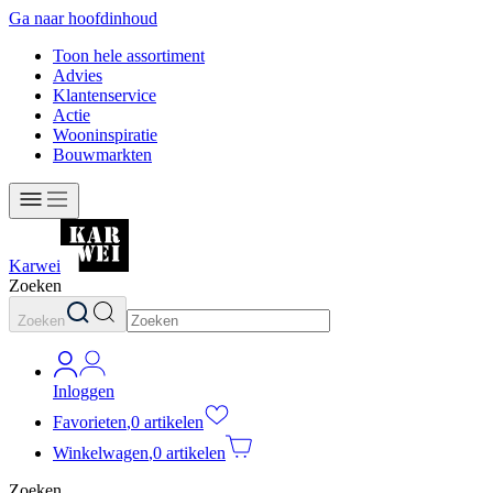
Ga naar hoofdinhoud
Toon hele assortiment
Advies
Klantenservice
Actie
Wooninspiratie
Bouwmarkten
Karwei
Zoeken
Zoeken
Inloggen
Favorieten
,
0 artikelen
Winkelwagen
,
0 artikelen
Zoeken