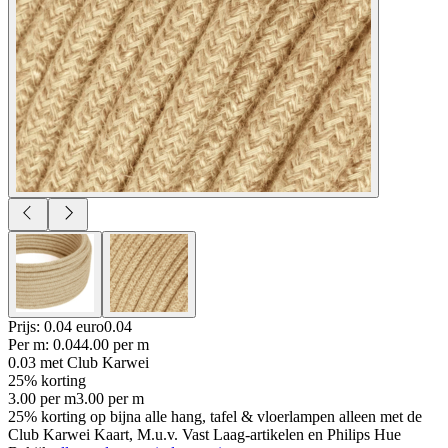
Prijs: 0.04 euro
0
.
04
Per
m
:
0.04
4.00
per
m
0.03
met Club Karwei
25% korting
3.00
per
m
3.00
per
m
25% korting op bijna alle hang, tafel & vloerlampen alleen met de
Club Karwei Kaart, M.u.v. Vast Laag-artikelen en Philips Hue