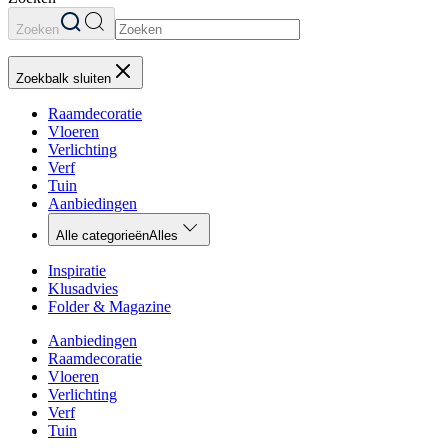
Zoeken
Zoekbalk sluiten
Raamdecoratie
Vloeren
Verlichting
Verf
Tuin
Aanbiedingen
Alle categorieën
Alles
Inspiratie
Klusadvies
Folder & Magazine
Aanbiedingen
Raamdecoratie
Vloeren
Verlichting
Verf
Tuin