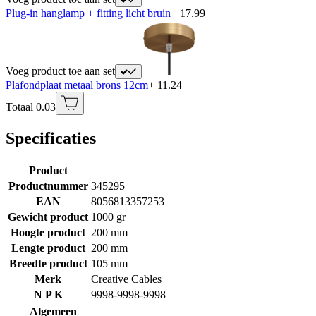
Plug-in hanglamp + fitting licht bruin
+ 17.99
Voeg product toe aan set
Plafondplaat metaal brons 12cm
+ 11.24
Totaal 0.03
Specificaties
Product
Productnummer
345295
EAN
8056813357253
Gewicht product
1000 gr
Hoogte product
200 mm
Lengte product
200 mm
Breedte product
105 mm
Merk
Creative Cables
N P K
9998-9998-9998
Algemeen