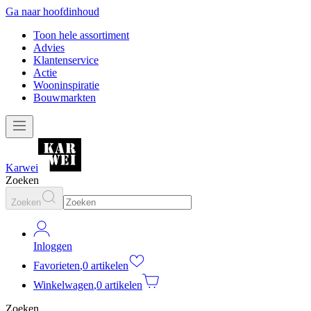
Ga naar hoofdinhoud
Toon hele assortiment
Advies
Klantenservice
Actie
Wooninspiratie
Bouwmarkten
Karwei
Zoeken
Zoeken
Inloggen
Favorieten
,
0 artikelen
Winkelwagen
,
0 artikelen
Zoeken