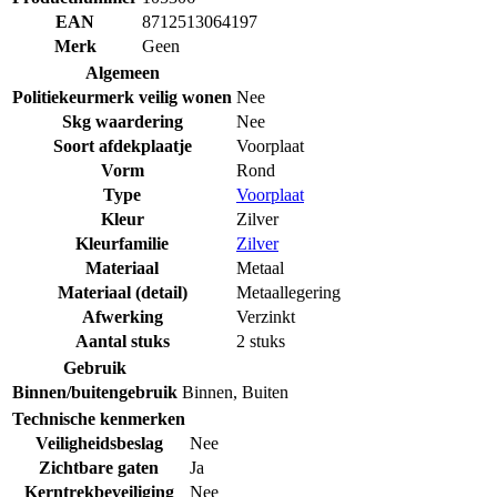
EAN
8712513064197
Merk
Geen
Algemeen
Politiekeurmerk veilig wonen
Nee
Skg waardering
Nee
Soort afdekplaatje
Voorplaat
Vorm
Rond
Type
Voorplaat
Kleur
Zilver
Kleurfamilie
Zilver
Materiaal
Metaal
Materiaal (detail)
Metaallegering
Afwerking
Verzinkt
Aantal stuks
2 stuks
Gebruik
Binnen/buitengebruik
Binnen
,
Buiten
Technische kenmerken
Veiligheidsbeslag
Nee
Zichtbare gaten
Ja
Kerntrekbeveiliging
Nee