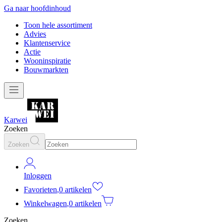
Ga naar hoofdinhoud
Toon hele assortiment
Advies
Klantenservice
Actie
Wooninspiratie
Bouwmarkten
Karwei
Zoeken
Zoeken
Inloggen
Favorieten
,
0 artikelen
Winkelwagen
,
0 artikelen
Zoeken