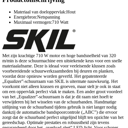
Materiaal van doeloppervlak:Hout
Energiebron:Netspanning
Maximaal vermogen:710 Watt
Met zijn krachtige 710 W motor en hoge bandsnelheid van 320
m/min is deze schuurmachine een uitstekende keus voor een snelle
materiaalafname. Deze is ideaal voor veeleisende klussen zoals
voorbereidende schuurwerkzaamheden bij deuren en planken,
voordat deze opnieuw worden geverfd. Het gepatenteerde
„Equalizer”-schuurraam van SKIL is uitermate nauwkeurig. Het
voorkomt niet alleen krassen en groeven, maar stelt je ook in staat
om een oppervlak perfect vlak te maken. Een ander groot voordeel
van het „Equalizer”-schuurraam is dat je dit raam niet hoeft te
verwijderen bij het wisselen van de schuurbanden. Handmatige
uitlijning van de schuurband tijdens gebruik is niet langer nodig
dankzij de automatische bandspoorcontrole („ABC”) die ervoor
zorgt dat de schuurband perfect uitgelijnd blijft ten opzichte van het
gereedschap. Optimale prestaties en robuustheid zijn tevens
gegarandeerd door het „overload alert” LED-licht. Voor schoner