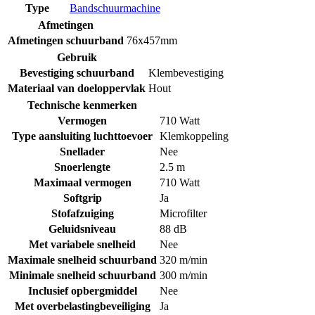
Type
Bandschuurmachine
Afmetingen
Afmetingen schuurband
76x457mm
Gebruik
Bevestiging schuurband
Klembevestiging
Materiaal van doeloppervlak
Hout
Technische kenmerken
Vermogen
710 Watt
Type aansluiting luchttoevoer
Klemkoppeling
Snellader
Nee
Snoerlengte
2.5 m
Maximaal vermogen
710 Watt
Softgrip
Ja
Stofafzuiging
Microfilter
Geluidsniveau
88 dB
Met variabele snelheid
Nee
Maximale snelheid schuurband
320 m/min
Minimale snelheid schuurband
300 m/min
Inclusief opbergmiddel
Nee
Met overbelastingbeveiliging
Ja