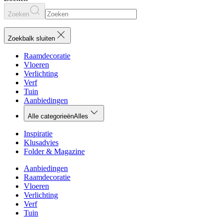
Zoeken
Zoekbalk sluiten
Raamdecoratie
Vloeren
Verlichting
Verf
Tuin
Aanbiedingen
Alle categorieën
Alles
Inspiratie
Klusadvies
Folder & Magazine
Aanbiedingen
Raamdecoratie
Vloeren
Verlichting
Verf
Tuin