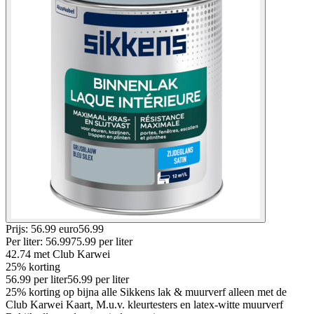
Prijs: 56.99 euro
56
.
99
Per
liter
:
56.99
75.99
per
liter
42.74
met Club Karwei
25% korting
56.99
per
liter
56.99
per
liter
25% korting op bijna alle Sikkens lak & muurverf alleen met de
Club Karwei Kaart, M.u.v. kleurtesters en latex-witte muurverf