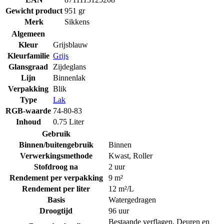
Gewicht product
951 gr
Merk
Sikkens
Algemeen
Kleur
Grijsblauw
Kleurfamilie
Grijs
Glansgraad
Zijdeglans
Lijn
Binnenlak
Verpakking
Blik
Type
Lak
RGB-waarde
74-80-83
Inhoud
0.75 Liter
Gebruik
Binnen/buitengebruik
Binnen
Verwerkingsmethode
Kwast
,
Roller
Stofdroog na
2 uur
Rendement per verpakking
9 m²
Rendement per liter
12 m²/L
Basis
Watergedragen
Droogtijd
96 uur
Bestaande verflagen
,
Deuren en