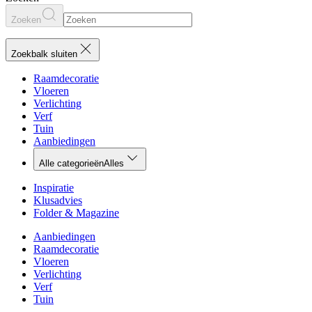
Zoeken
Zoekbalk sluiten
Raamdecoratie
Vloeren
Verlichting
Verf
Tuin
Aanbiedingen
Alle categorieën
Alles
Inspiratie
Klusadvies
Folder & Magazine
Aanbiedingen
Raamdecoratie
Vloeren
Verlichting
Verf
Tuin