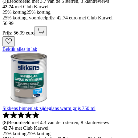
(
3
)
Beoordeeld met 3.7 van de 5 sterren, 3 klantreviews
42.74
met Club Karwei
25% korting
25% korting
25% korting, voordeelprijs: 42.74 euro met Club Karwei
56
.
99
Prijs: 56.99 euro
Bekijk alles in lak
Sikkens binnenlak zijdeglans warm grijs 750 ml
(
8
)
Beoordeeld met 4.3 van de 5 sterren, 8 klantreviews
42.74
met Club Karwei
25% korting
25% korting