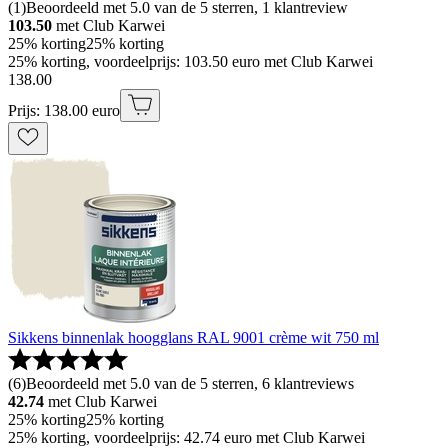
(
1
)
Beoordeeld met 5.0 van de 5 sterren, 1 klantreview
103.50
met Club Karwei
25% korting
25% korting
25% korting, voordeelprijs: 103.50 euro met Club Karwei
138
.
00
Prijs: 138.00 euro
Sikkens binnenlak hoogglans RAL 9001 crème wit 750 ml
(
6
)
Beoordeeld met 5.0 van de 5 sterren, 6 klantreviews
42.74
met Club Karwei
25% korting
25% korting
25% korting, voordeelprijs: 42.74 euro met Club Karwei