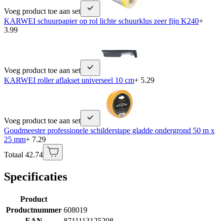
Voeg product toe aan set
KARWEI schuurpapier op rol lichte schuurklus zeer fijn K240
+
3.99
Voeg product toe aan set
KARWEI roller aflakset universeel 10 cm
+ 5.29
Voeg product toe aan set
Goudmeester professionele schilderstape gladde ondergrond 50 m x
25 mm
+ 7.29
Totaal 42.74
Specificaties
Product
Productnummer
608019
EAN
8711113125208