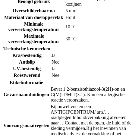
Beoogd gebruik
kozijnen
Overschilderbaar na
5 uur
Materiaal van doeloppervlak
Hout
Minimale
10 °C
verwerkingstemperatuur
Maximale
30 °C
verwerkingstemperatuur
Technische kenmerken
Krasbestendig
Ja
Antislip
Nee
UV-bestendig
Ja
Roestwerend
Nee
Etiketinformatie
Bevat 1,2-benzisothiazool-3(2H)-on en
Gevarenaanduidingen
C(M)IT/MIT(3:1). Kan een allergische
reactie veroorzaken.
Bij onwel voelen een
ANTIGIFCENTRUM/ arts/…
raadplegen.
Inhoud/verpakking afvoeren
naar …
Contact met de ogen, de huid of de
Voorzorgsmaatregelen
kleding vermijden.
Bij het inwinnen van
medisch advies, de verpakking of het