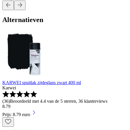
Alternatieven
KARWEI spuitlak zijdeglans zwart 400 ml
Karwei
(
36
)
Beoordeeld met 4.4 van de 5 sterren, 36 klantreviews
8
.
79
Prijs: 8.79 euro