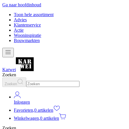
Ga naar hoofdinhoud
Toon hele assortiment
Advies
Klantenservice
Actie
Wooninspiratie
Bouwmarkten
Karwei
Zoeken
Zoeken
Inloggen
Favorieten
,
0 artikelen
Winkelwagen
,
0 artikelen
Zoeken