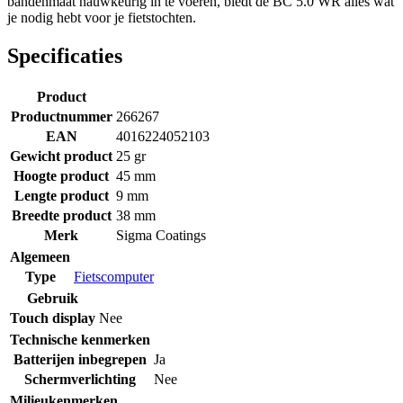
bandenmaat nauwkeurig in te voeren, biedt de BC 5.0 WR alles wat
je nodig hebt voor je fietstochten.
Specificaties
Product
Productnummer
266267
EAN
4016224052103
Gewicht product
25 gr
Hoogte product
45 mm
Lengte product
9 mm
Breedte product
38 mm
Merk
Sigma Coatings
Algemeen
Type
Fietscomputer
Gebruik
Touch display
Nee
Technische kenmerken
Batterijen inbegrepen
Ja
Schermverlichting
Nee
Milieukenmerken