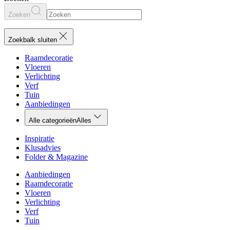
Zoeken
Zoekbalk sluiten
Raamdecoratie
Vloeren
Verlichting
Verf
Tuin
Aanbiedingen
Alle categorieën
Alles
Inspiratie
Klusadvies
Folder & Magazine
Aanbiedingen
Raamdecoratie
Vloeren
Verlichting
Verf
Tuin