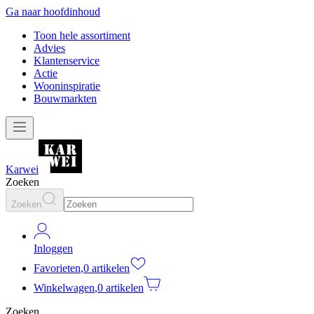
Ga naar hoofdinhoud
Toon hele assortiment
Advies
Klantenservice
Actie
Wooninspiratie
Bouwmarkten
Karwei
Zoeken
Zoeken
Inloggen
Favorieten
,
0 artikelen
Winkelwagen
,
0 artikelen
Zoeken