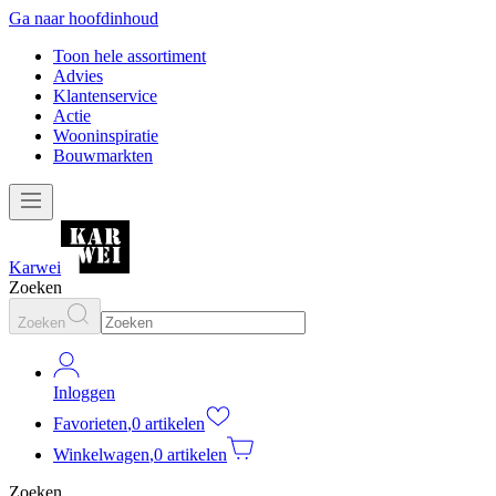
Ga naar hoofdinhoud
Toon hele assortiment
Advies
Klantenservice
Actie
Wooninspiratie
Bouwmarkten
Karwei
Zoeken
Zoeken
Inloggen
Favorieten
,
0 artikelen
Winkelwagen
,
0 artikelen
Zoeken