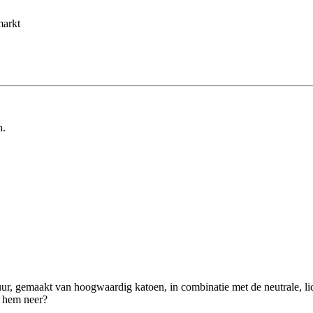
markt
n.
tuur, gemaakt van hoogwaardig katoen, in combinatie met de neutrale, li
j hem neer?