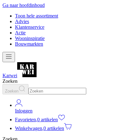
Ga naar hoofdinhoud
Toon hele assortiment
Advies
Klantenservice
Actie
Wooninspiratie
Bouwmarkten
Karwei
Zoeken
Zoeken
Inloggen
Favorieten
,
0 artikelen
Winkelwagen
,
0 artikelen
Zoeken