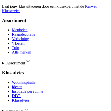
Laat jouw klus uitvoeren door een klusexpert met de
Karwei
Klusservice
Assortiment
Meubelen
Raamdecoratie
Verlichting
Vloeren
Tuin
Alle merken
Assortiment
Klusadvies
Wooninspiratie
Ideeën
Inspiratie per ruimte
DIY's
Klusadvies