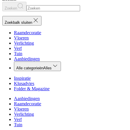
Zoeken
Zoekbalk sluiten
Raamdecoratie
Vloeren
Verlichting
Verf
Tuin
Aanbiedingen
Alle categorieën
Alles
Inspiratie
Klusadvies
Folder & Magazine
Aanbiedingen
Raamdecoratie
Vloeren
Verlichting
Verf
Tuin