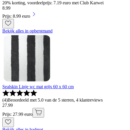
20% korting, voordeelprijs: 7.19 euro met Club Karwei
8
.
99
Prijs: 8.99 euro
Bekijk alles in opbergmand
Sealskin Linje wc mat grijs 60 x 60 cm
(
4
)
Beoordeeld met 5.0 van de 5 sterren, 4 klantreviews
27
.
99
Prijs: 27.99 euro
Bekijk alles in badmat