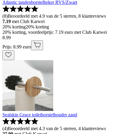
Atlantic tandenborstelbeker RVS/Zwart
(
8
)
Beoordeeld met 4.9 van de 5 sterren, 8 klantreviews
7.19
met Club Karwei
20% korting
20% korting
20% korting, voordeelprijs: 7.19 euro met Club Karwei
8
.
99
Prijs: 8.99 euro
Sealskin Grace toiletborstelhouder zand
(
4
)
Beoordeeld met 4.3 van de 5 sterren, 4 klantreviews
27.99
met Club Karwei