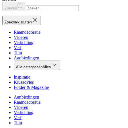
Zoeken
Zoekbalk sluiten
Raamdecoratie
Vloeren
Verlichting
Verf
Tuin
Aanbiedingen
Alle categorieën
Alles
Inspiratie
Klusadvies
Folder & Magazine
Aanbiedingen
Raamdecoratie
Vloeren
Verlichting
Verf
Tuin