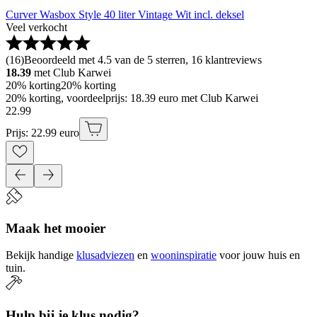
Curver Wasbox Style 40 liter Vintage Wit incl. deksel
Veel verkocht
(
16
)
Beoordeeld met 4.5 van de 5 sterren, 16 klantreviews
18.39
met Club Karwei
20% korting
20% korting
20% korting, voordeelprijs: 18.39 euro met Club Karwei
22
.
99
Prijs: 22.99 euro
Maak het mooier
Bekijk handige
klusadviezen
en
wooninspiratie
voor jouw huis en
tuin.
Hulp bij je klus nodig?