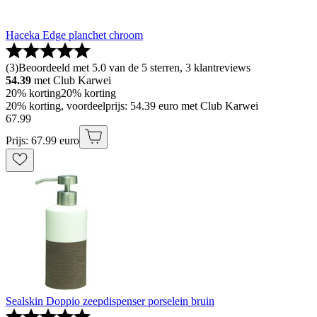
Haceka Edge planchet chroom
(
3
)
Beoordeeld met 5.0 van de 5 sterren, 3 klantreviews
54.39
met Club Karwei
20% korting
20% korting
20% korting, voordeelprijs: 54.39 euro met Club Karwei
67
.
99
Prijs: 67.99 euro
Sealskin Doppio zeepdispenser porselein bruin