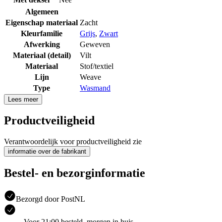
Algemeen
Eigenschap materiaal
Zacht
Kleurfamilie
Grijs
,
Zwart
Afwerking
Geweven
Materiaal (detail)
Vilt
Materiaal
Stof/textiel
Lijn
Weave
Type
Wasmand
Lees meer
Productveiligheid
Verantwoordelijk voor productveiligheid zie
informatie over de fabrikant
Bestel- en bezorginformatie
Bezorgd door PostNL
Voor 21:00 besteld, morgen in huis