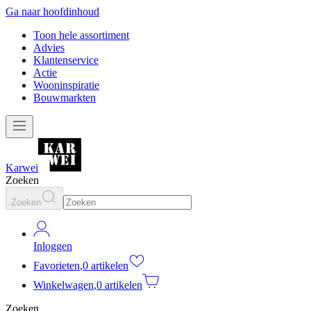
Ga naar hoofdinhoud
Toon hele assortiment
Advies
Klantenservice
Actie
Wooninspiratie
Bouwmarkten
Karwei
Zoeken
Zoeken
Inloggen
Favorieten
,
0 artikelen
Winkelwagen
,
0 artikelen
Zoeken