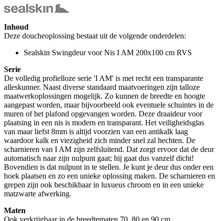
Inhoud
Deze doucheoplossing bestaat uit de volgende onderdelen:
Sealskin Swingdeur voor Nis I AM 200x100 cm RVS
Serie
De volledig profielloze serie 'I AM' is met recht een transparante
alleskunner. Naast diverse standaard maatvoeringen zijn talloze
maatwerkoplossingen mogelijk. Zo kunnen de breedte en hoogte
aangepast worden, maar bijvoorbeeld ook eventuele schuintes in de
muren of het plafond opgevangen worden. Deze draaideur voor
plaatsing in een nis is modern en transparant. Het veiligheidsglas
van maar liefst 8mm is altijd voorzien van een antikalk laag
waardoor kalk en viezigheid zich minder snel zal hechten. De
scharnieren van I AM zijn zelfsluitend. Dat zorgt ervoor dat de deur
automatisch naar zijn nulpunt gaat; hij gaat dus vanzelf dicht!
Bovendien is dat nulpunt in te stellen. Je kunt je deur dus onder een
hoek plaatsen en zo een unieke oplossing maken. De scharnieren en
grepen zijn ook beschikbaar in luxueus chroom en in een unieke
matzwarte afwerking.
Maten
Ook verkrijgbaar in de breedtematen 70, 80 en 90 cm