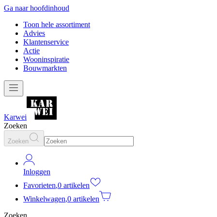
Ga naar hoofdinhoud
Toon hele assortiment
Advies
Klantenservice
Actie
Wooninspiratie
Bouwmarkten
Karwei
Zoeken
Zoeken
Inloggen
Favorieten
,
0 artikelen
Winkelwagen
,
0 artikelen
Zoeken