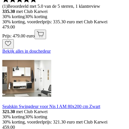
(
1
)
Beoordeeld met 5.0 van de 5 sterren, 1 klantreview
335.30
met Club Karwei
30% korting
30% korting
30% korting, voordeelprijs: 335.30 euro met Club Karwei
479
.
00
Prijs: 479.00 euro
Bekijk alles in douchedeur
Sealskin Swingdeur voor Nis I AM 80x200 cm Zwart
321.30
met Club Karwei
30% korting
30% korting
30% korting, voordeelprijs: 321.30 euro met Club Karwei
459
.
00