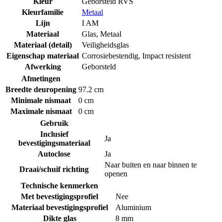
Kleur
Geborsteld RVS
Kleurfamilie
Metaal
Lijn
I AM
Materiaal
Glas
,
Metaal
Materiaal (detail)
Veiligheidsglas
Eigenschap materiaal
Corrosiebestendig
,
Impact resistent
Afwerking
Geborsteld
Afmetingen
Breedte deuropening
97.2 cm
Minimale nismaat
0 cm
Maximale nismaat
0 cm
Gebruik
Inclusief
Ja
bevestigingsmateriaal
Autoclose
Ja
Naar buiten en naar binnen te
Draai/schuif richting
openen
Technische kenmerken
Met bevestigingsprofiel
Nee
Materiaal bevestigingsprofiel
Aluminium
Dikte glas
8 mm