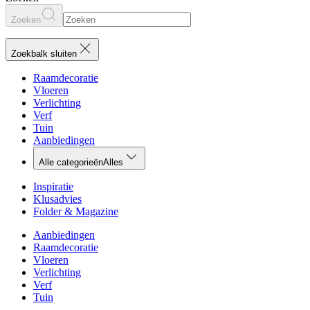
Zoeken
Zoekbalk sluiten
Raamdecoratie
Vloeren
Verlichting
Verf
Tuin
Aanbiedingen
Alle categorieën
Alles
Inspiratie
Klusadvies
Folder & Magazine
Aanbiedingen
Raamdecoratie
Vloeren
Verlichting
Verf
Tuin