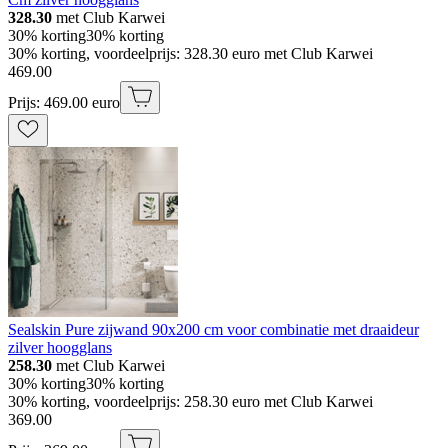
328.30
met Club Karwei
30% korting
30% korting
30% korting, voordeelprijs: 328.30 euro met Club Karwei
469
.
00
Prijs: 469.00 euro
Sealskin Pure zijwand 90x200 cm voor combinatie met draaideur
zilver hoogglans
258.30
met Club Karwei
30% korting
30% korting
30% korting, voordeelprijs: 258.30 euro met Club Karwei
369
.
00