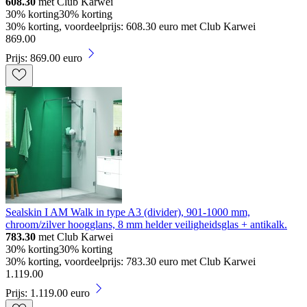
608.30
met Club Karwei
30% korting
30% korting
30% korting, voordeelprijs: 608.30 euro met Club Karwei
869
.
00
Prijs: 869.00 euro
Sealskin I AM Walk in type A3 (divider), 901-1000 mm,
chroom/zilver hoogglans, 8 mm helder veiligheidsglas + antikalk.
783.30
met Club Karwei
30% korting
30% korting
30% korting, voordeelprijs: 783.30 euro met Club Karwei
1
.
119
.
00
Prijs: 1.119.00 euro