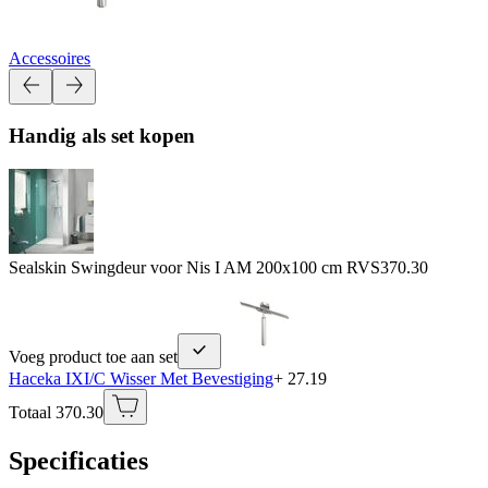
Accessoires
Handig als set kopen
Sealskin Swingdeur voor Nis I AM 200x100 cm RVS
370.30
Voeg product toe aan set
Haceka IXI/C Wisser Met Bevestiging
+ 27.19
Totaal 370.30
Specificaties