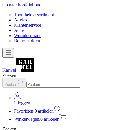
Ga naar hoofdinhoud
Toon hele assortiment
Advies
Klantenservice
Actie
Wooninspiratie
Bouwmarkten
Karwei
Zoeken
Zoeken
Inloggen
Favorieten
,
0 artikelen
Winkelwagen
,
0 artikelen
Zoeken