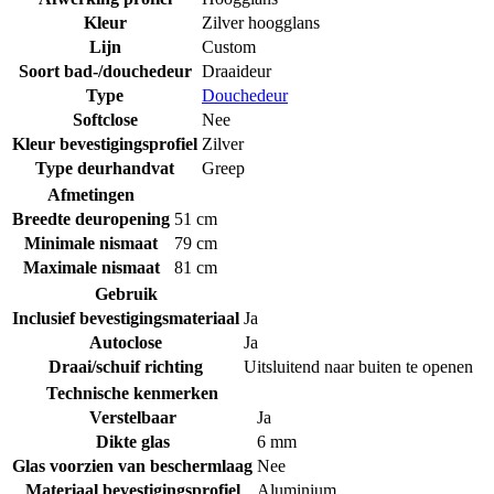
Kleur
Zilver hoogglans
Lijn
Custom
Soort bad-/douchedeur
Draaideur
Type
Douchedeur
Softclose
Nee
Kleur bevestigingsprofiel
Zilver
Type deurhandvat
Greep
Afmetingen
Breedte deuropening
51 cm
Minimale nismaat
79 cm
Maximale nismaat
81 cm
Gebruik
Inclusief bevestigingsmateriaal
Ja
Autoclose
Ja
Draai/schuif richting
Uitsluitend naar buiten te openen
Technische kenmerken
Verstelbaar
Ja
Dikte glas
6 mm
Glas voorzien van beschermlaag
Nee
Materiaal bevestigingsprofiel
Aluminium