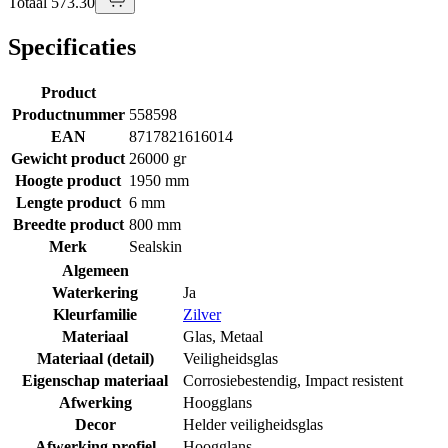
Totaal 573.30
Specificaties
Product
Productnummer
558598
EAN
8717821616014
Gewicht product
26000 gr
Hoogte product
1950 mm
Lengte product
6 mm
Breedte product
800 mm
Merk
Sealskin
Algemeen
Waterkering
Ja
Kleurfamilie
Zilver
Materiaal
Glas
,
Metaal
Materiaal (detail)
Veiligheidsglas
Eigenschap materiaal
Corrosiebestendig
,
Impact resistent
Afwerking
Hoogglans
Decor
Helder veiligheidsglas
Afwerking profiel
Hoogglans