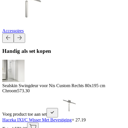
Accessoires
Handig als set kopen
Sealskin Swingdeur voor Nis Custom Rechts 80x195 cm
Chroom
573.30
Voeg product toe aan set
Haceka IXI/C Wisser Met Bevestiging
+ 27.19