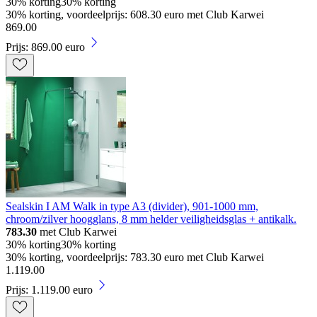
30% korting
30% korting
30% korting, voordeelprijs: 608.30 euro met Club Karwei
869
.
00
Prijs: 869.00 euro
Sealskin I AM Walk in type A3 (divider), 901-1000 mm,
chroom/zilver hoogglans, 8 mm helder veiligheidsglas + antikalk.
783.30
met Club Karwei
30% korting
30% korting
30% korting, voordeelprijs: 783.30 euro met Club Karwei
1
.
119
.
00
Prijs: 1.119.00 euro