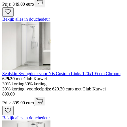
Prijs: 849.00 euro
Bekijk alles in douchedeur
Sealskin Swingdeur voor Nis Custom Links 120x195 cm Chroom
629.30
met Club Karwei
30% korting
30% korting
30% korting, voordeelprijs: 629.30 euro met Club Karwei
899
.
00
Prijs: 899.00 euro
Bekijk alles in douchedeur