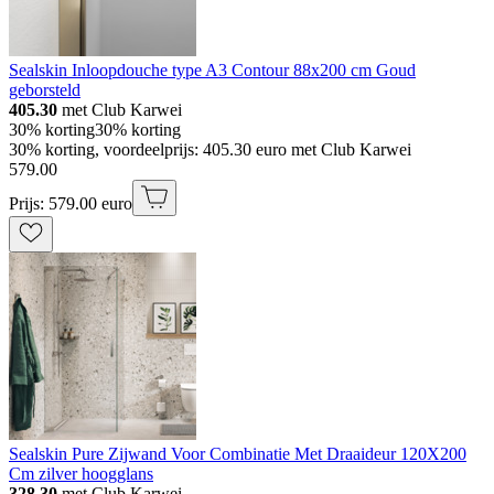
Sealskin Inloopdouche type A3 Contour 88x200 cm Goud
geborsteld
405.30
met Club Karwei
30% korting
30% korting
30% korting, voordeelprijs: 405.30 euro met Club Karwei
579
.
00
Prijs: 579.00 euro
Sealskin Pure Zijwand Voor Combinatie Met Draaideur 120X200
Cm zilver hoogglans
328.30
met Club Karwei