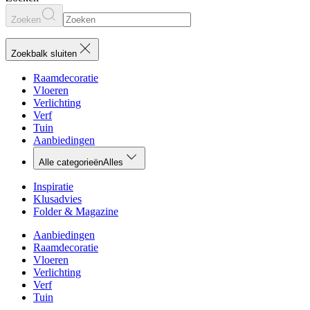
Zoeken
Zoekbalk sluiten
Raamdecoratie
Vloeren
Verlichting
Verf
Tuin
Aanbiedingen
Alle categorieën
Alles
Inspiratie
Klusadvies
Folder & Magazine
Aanbiedingen
Raamdecoratie
Vloeren
Verlichting
Verf
Tuin