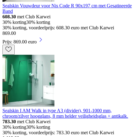
Sealskin Vouwdeur voor Nis Code R 90x197 cm met Gesatineerde
Band
608.30
met Club Karwei
30% korting
30% korting
30% korting, voordeelprijs: 608.30 euro met Club Karwei
869
.
00
Prijs: 869.00 euro
Sealskin I AM Walk in type A3 (divider), 901-1000 mm,
chroom/zilver hoogglans, 8 mm helder veiligheidsglas + antikalk.
783.30
met Club Karwei
30% korting
30% korting
30% korting, voordeelprijs: 783.30 euro met Club Karwei