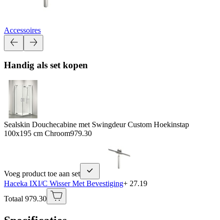
Accessoires
Handig als set kopen
Sealskin Douchecabine met Swingdeur Custom Hoekinstap
100x195 cm Chroom
979.30
Voeg product toe aan set
Haceka IXI/C Wisser Met Bevestiging
+ 27.19
Totaal 979.30