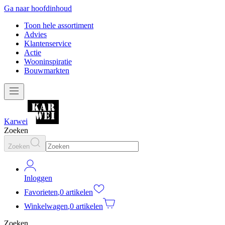
Ga naar hoofdinhoud
Toon hele assortiment
Advies
Klantenservice
Actie
Wooninspiratie
Bouwmarkten
Karwei
Zoeken
Zoeken
Inloggen
Favorieten
,
0 artikelen
Winkelwagen
,
0 artikelen
Zoeken