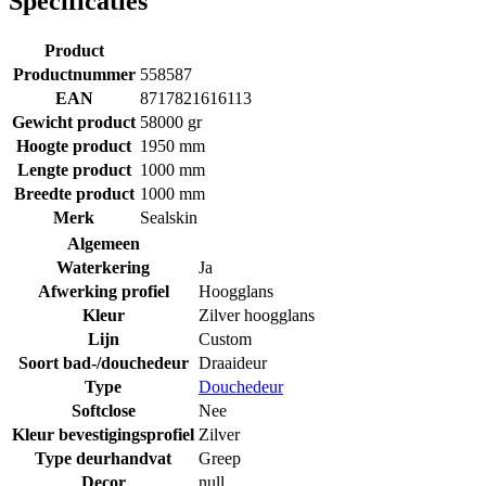
Specificaties
Product
Productnummer
558587
EAN
8717821616113
Gewicht product
58000 gr
Hoogte product
1950 mm
Lengte product
1000 mm
Breedte product
1000 mm
Merk
Sealskin
Algemeen
Waterkering
Ja
Afwerking profiel
Hoogglans
Kleur
Zilver hoogglans
Lijn
Custom
Soort bad-/douchedeur
Draaideur
Type
Douchedeur
Softclose
Nee
Kleur bevestigingsprofiel
Zilver
Type deurhandvat
Greep
Decor
null