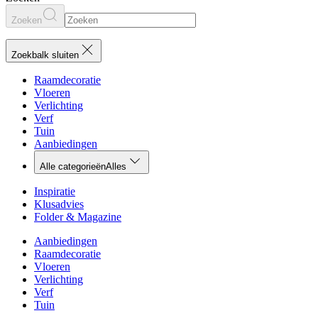
Zoeken
Zoekbalk sluiten
Raamdecoratie
Vloeren
Verlichting
Verf
Tuin
Aanbiedingen
Alle categorieën
Alles
Inspiratie
Klusadvies
Folder & Magazine
Aanbiedingen
Raamdecoratie
Vloeren
Verlichting
Verf
Tuin