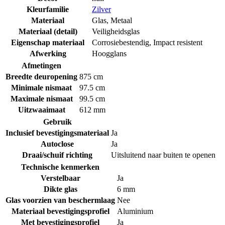
Kleurfamilie
Zilver
Materiaal
Glas
,
Metaal
Materiaal (detail)
Veiligheidsglas
Eigenschap materiaal
Corrosiebestendig
,
Impact resistent
Afwerking
Hoogglans
Afmetingen
Breedte deuropening
875 cm
Minimale nismaat
97.5 cm
Maximale nismaat
99.5 cm
Uitzwaaimaat
612 mm
Gebruik
Inclusief bevestigingsmateriaal
Ja
Autoclose
Ja
Draai/schuif richting
Uitsluitend naar buiten te openen
Technische kenmerken
Verstelbaar
Ja
Dikte glas
6 mm
Glas voorzien van beschermlaag
Nee
Materiaal bevestigingsprofiel
Aluminium
Met bevestigingsprofiel
Ja