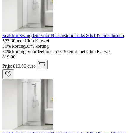
Sealskin Swingdeur voor Nis Custom Links 80x195 cm Chroom
573.30
met Club Karwei
30% korting
30% korting
30% korting, voordeelprijs: 573.30 euro met Club Karwei
819
.
00
Prijs: 819.00 euro