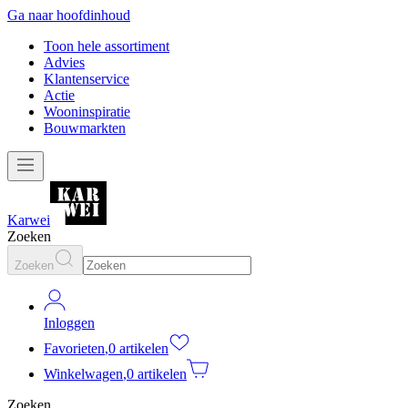
Ga naar hoofdinhoud
Toon hele assortiment
Advies
Klantenservice
Actie
Wooninspiratie
Bouwmarkten
Karwei
Zoeken
Zoeken
Inloggen
Favorieten
,
0 artikelen
Winkelwagen
,
0 artikelen
Zoeken