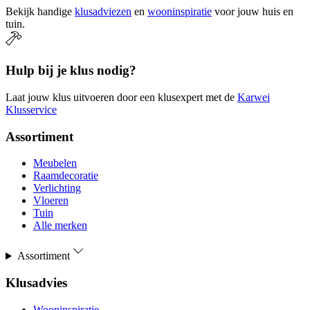
Bekijk handige
klusadviezen
en
wooninspiratie
voor jouw huis en
tuin.
Hulp bij je klus nodig?
Laat jouw klus uitvoeren door een klusexpert met de
Karwei
Klusservice
Assortiment
Meubelen
Raamdecoratie
Verlichting
Vloeren
Tuin
Alle merken
Assortiment
Klusadvies
Wooninspiratie