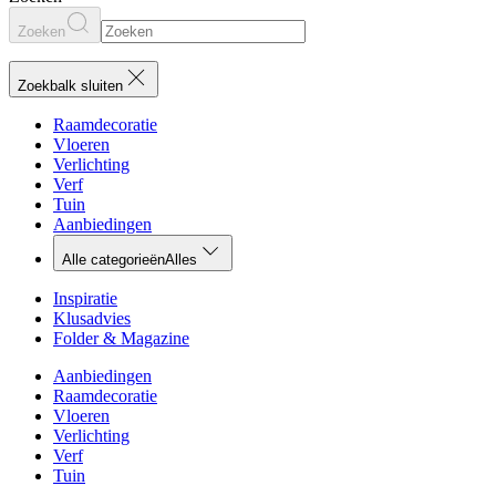
Zoeken
Zoekbalk sluiten
Raamdecoratie
Vloeren
Verlichting
Verf
Tuin
Aanbiedingen
Alle categorieën
Alles
Inspiratie
Klusadvies
Folder & Magazine
Aanbiedingen
Raamdecoratie
Vloeren
Verlichting
Verf
Tuin