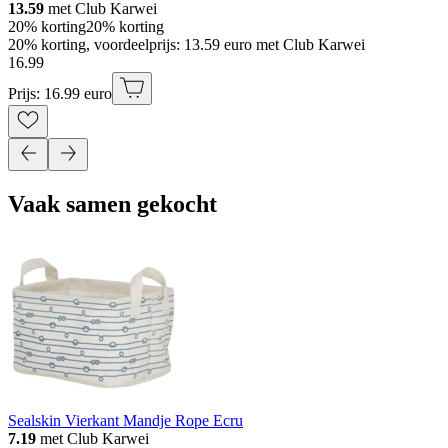
13.59
met Club Karwei
20% korting
20% korting
20% korting, voordeelprijs: 13.59 euro met Club Karwei
16
.
99
Prijs: 16.99 euro
Vaak samen gekocht
Sealskin Vierkant Mandje Rope Ecru
7.19
met Club Karwei