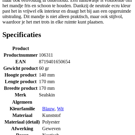
maar ook eenvoudig in onderhoud. Een handwasje is voldoende om
het mandje fris en schoon te houden. Dankzij de neutrale ecru kleur
past het in vrijwel elk interieur en draagt het bij aan een opgeruimde
uitstraling. Dit mandje is niet alleen praktisch, maar ook stijlvol,
waardoor je het met trots in elke ruimte kunt plaatsen.
Specificaties
Product
Productnummer
106311
EAN
8719401650654
Gewicht product
60 gr
Hoogte product
140 mm
Lengte product
170 mm
Breedte product
170 mm
Merk
Sealskin
Algemeen
Kleurfamilie
Blauw
,
Wit
Materiaal
Kunststof
Materiaal (detail)
Polyester
Afwerking
Geweven