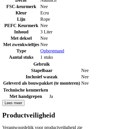
Decor
Nautisch
FSC-keurmerk
Nee
Kleur
Ecru
Lijn
Rope
PEFC Keurmerk
Nee
Inhoud
3 Liter
Met deksel
Nee
Met zwenkwieltjes
Nee
Type
Opbergmand
Aantal stuks
1 stuks
Gebruik
Stapelbaar
Nee
Inclusief waszak
Nee
Geleverd als bouwpakket (te monteren)
Nee
Technische kenmerken
Met handgrepen
Ja
Lees meer
Productveiligheid
Verantwoordelijk voor productveiligheid zie