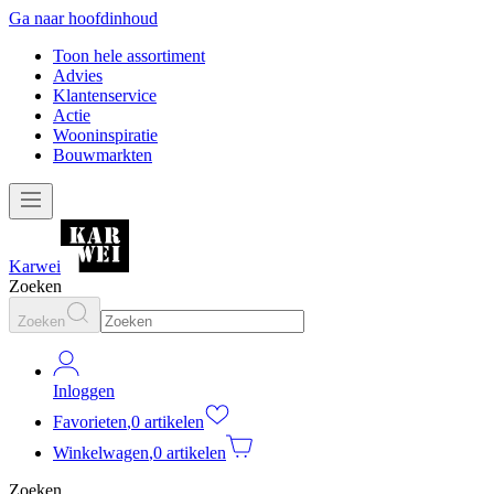
Ga naar hoofdinhoud
Toon hele assortiment
Advies
Klantenservice
Actie
Wooninspiratie
Bouwmarkten
Karwei
Zoeken
Zoeken
Inloggen
Favorieten
,
0 artikelen
Winkelwagen
,
0 artikelen
Zoeken