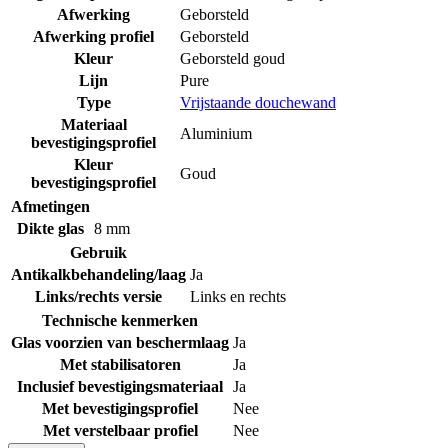
Afwerking
Geborsteld
Afwerking profiel
Geborsteld
Kleur
Geborsteld goud
Lijn
Pure
Type
Vrijstaande douchewand
Materiaal
Aluminium
bevestigingsprofiel
Kleur
Goud
bevestigingsprofiel
Afmetingen
Dikte glas
8 mm
Gebruik
Antikalkbehandeling/laag
Ja
Links/rechts versie
Links en rechts
Technische kenmerken
Glas voorzien van beschermlaag
Ja
Met stabilisatoren
Ja
Inclusief bevestigingsmateriaal
Ja
Met bevestigingsprofiel
Nee
Met verstelbaar profiel
Nee