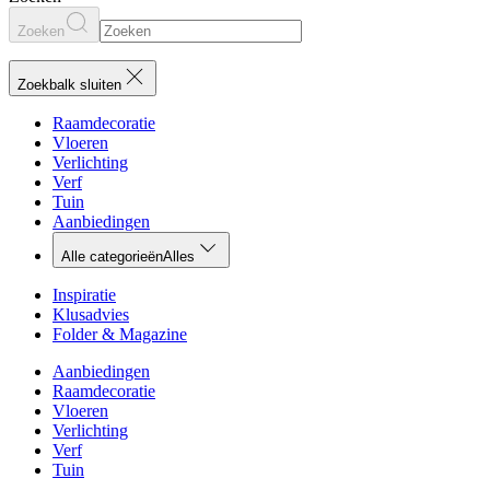
Zoeken
Zoekbalk sluiten
Raamdecoratie
Vloeren
Verlichting
Verf
Tuin
Aanbiedingen
Alle categorieën
Alles
Inspiratie
Klusadvies
Folder & Magazine
Aanbiedingen
Raamdecoratie
Vloeren
Verlichting
Verf
Tuin