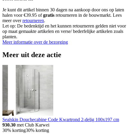
Je kunt dit artikel binnen 30 dagen na aankoop door ons op laten
halen voor €39.95 of
gratis
retourneren in de bouwmarkt. Lees
meer over
retourneren
.
Let op: De bedenktijd en het kunnen retourneren gelden niet voor
op maat gemaakte artikelen en verse/ bederfelijke artikelen zoals
planten.
Meer informatie over de bezorging
Meer uit deze actie
Sealskin Douchecabine Code Kwartrond 2-delig 100x197 cm
930.30
met Club Karwei
30% korting
30% korting