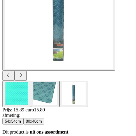
Prijs: 15.89 euro
15
.
89
afmeting
:
54x54cm
80x40cm
Dit product is
uit ons assortiment