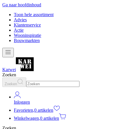
Ga naar hoofdinhoud
Toon hele assortiment
Advies
Klantenservice
Actie
Wooninspiratie
Bouwmarkten
Karwei
Zoeken
Zoeken
Inloggen
Favorieten
,
0 artikelen
Winkelwagen
,
0 artikelen
Zoeken