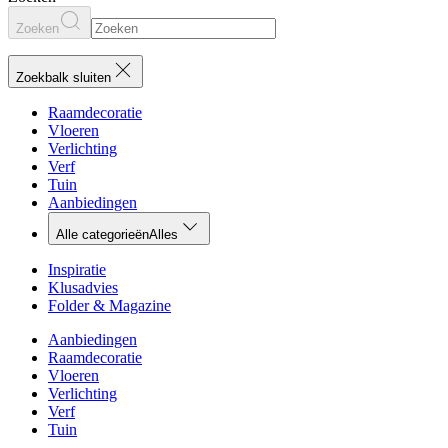
Zoeken
Zoekbalk sluiten
Raamdecoratie
Vloeren
Verlichting
Verf
Tuin
Aanbiedingen
Alle categorieën
Alles
Inspiratie
Klusadvies
Folder & Magazine
Aanbiedingen
Raamdecoratie
Vloeren
Verlichting
Verf
Tuin