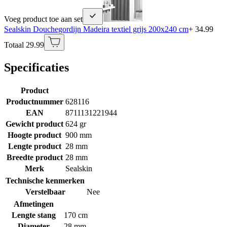
Voeg product toe aan set
Sealskin Douchegordijn Madeira textiel grijs 200x240 cm
+ 34.99
Totaal 29.99
Specificaties
Product
Productnummer
628116
EAN
8711131221944
Gewicht product
624 gr
Hoogte product
900 mm
Lengte product
28 mm
Breedte product
28 mm
Merk
Sealskin
Technische kenmerken
Verstelbaar
Nee
Afmetingen
Lengte stang
170 cm
Diameter
28 mm