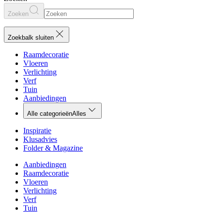
Zoeken
Zoekbalk sluiten
Raamdecoratie
Vloeren
Verlichting
Verf
Tuin
Aanbiedingen
Alle categorieën
Alles
Inspiratie
Klusadvies
Folder & Magazine
Aanbiedingen
Raamdecoratie
Vloeren
Verlichting
Verf
Tuin