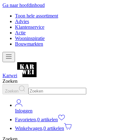
Ga naar hoofdinhoud
Toon hele assortiment
Advies
Klantenservice
Actie
Wooninspiratie
Bouwmarkten
Karwei
Zoeken
Zoeken
Inloggen
Favorieten
,
0 artikelen
Winkelwagen
,
0 artikelen
Zoeken