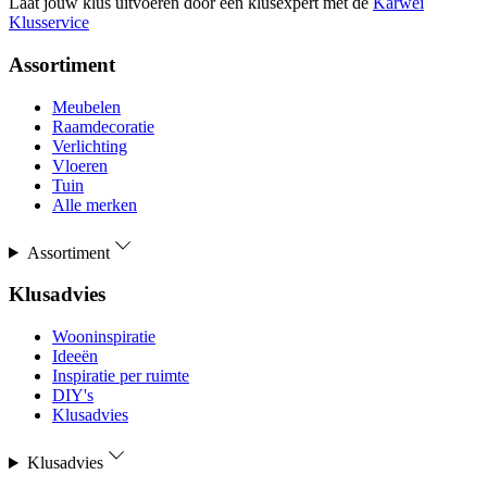
Laat jouw klus uitvoeren door een klusexpert met de
Karwei
Klusservice
Assortiment
Meubelen
Raamdecoratie
Verlichting
Vloeren
Tuin
Alle merken
Assortiment
Klusadvies
Wooninspiratie
Ideeën
Inspiratie per ruimte
DIY's
Klusadvies
Klusadvies