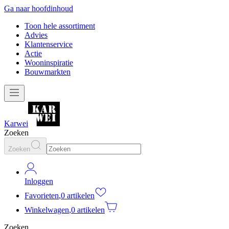
Ga naar hoofdinhoud
Toon hele assortiment
Advies
Klantenservice
Actie
Wooninspiratie
Bouwmarkten
Karwei
Zoeken
Zoeken
Inloggen
Favorieten
,
0 artikelen
Winkelwagen
,
0 artikelen
Zoeken