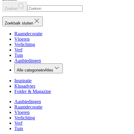
Zoeken
Zoekbalk sluiten
Raamdecoratie
Vloeren
Verlichting
Verf
Tuin
Aanbiedingen
Alle categorieën
Alles
Inspiratie
Klusadvies
Folder & Magazine
Aanbiedingen
Raamdecoratie
Vloeren
Verlichting
Verf
Tuin