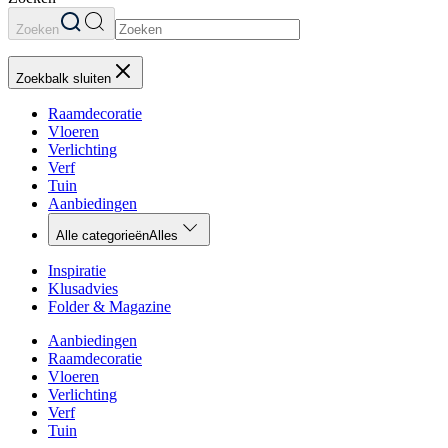
Zoeken
Zoekbalk sluiten
Raamdecoratie
Vloeren
Verlichting
Verf
Tuin
Aanbiedingen
Alle categorieën
Alles
Inspiratie
Klusadvies
Folder & Magazine
Aanbiedingen
Raamdecoratie
Vloeren
Verlichting
Verf
Tuin