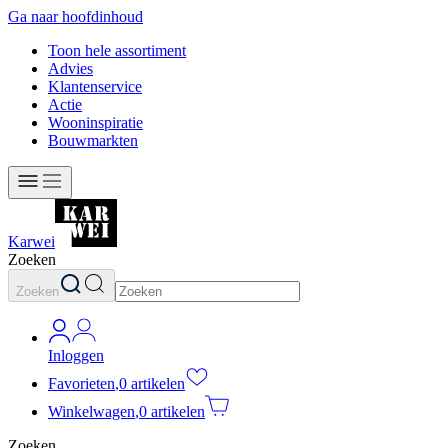
Ga naar hoofdinhoud
Toon hele assortiment
Advies
Klantenservice
Actie
Wooninspiratie
Bouwmarkten
Karwei
Zoeken
Zoeken
Inloggen
Favorieten
,
0 artikelen
Winkelwagen
,
0 artikelen
Zoeken