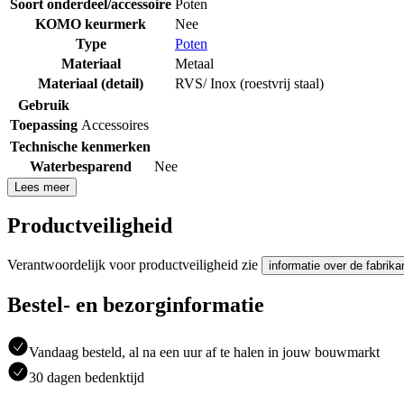
Soort onderdeel/accessoire
Poten
KOMO keurmerk
Nee
Type
Poten
Materiaal
Metaal
Materiaal (detail)
RVS/ Inox (roestvrij staal)
Gebruik
Toepassing
Accessoires
Technische kenmerken
Waterbesparend
Nee
Lees meer
Productveiligheid
Verantwoordelijk voor productveiligheid zie
informatie over de fabrika
Bestel- en bezorginformatie
Vandaag besteld, al na een uur af te halen in jouw bouwmarkt
30 dagen bedenktijd