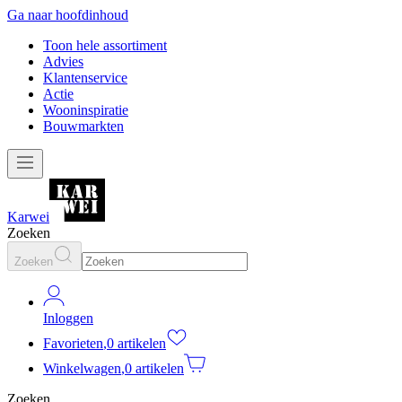
Ga naar hoofdinhoud
Toon hele assortiment
Advies
Klantenservice
Actie
Wooninspiratie
Bouwmarkten
Karwei
Zoeken
Zoeken
Inloggen
Favorieten
,
0 artikelen
Winkelwagen
,
0 artikelen
Zoeken