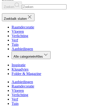
Zoeken
Zoekbalk sluiten
Raamdecoratie
Vloeren
Verlichting
Verf
Tuin
Aanbiedingen
Alle categorieën
Alles
Inspiratie
Klusadvies
Folder & Magazine
Aanbiedingen
Raamdecoratie
Vloeren
Verlichting
Verf
Tuin