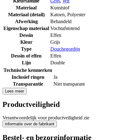
Kleurfamilie
Grijs
,
Wit
Materiaal
Kunststof
Materiaal (detail)
Katoen
,
Polyester
Afwerking
Behandeld
Eigenschap materiaal
Vochtafstotend
Dessin
Effen
Kleur
Grijs
Type
Douchegordijn
Dessin of effen
Effen
Lijn
Double
Technische kenmerken
Inclusief ringen
Ja
Transparantie
Niet transparant
Lees meer
Productveiligheid
Verantwoordelijk voor productveiligheid zie
informatie over de fabrikant
Bestel- en bezorginformatie