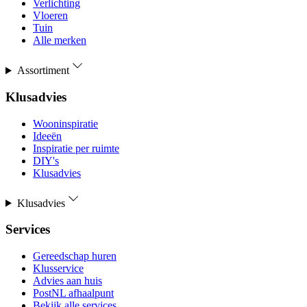
Verlichting
Vloeren
Tuin
Alle merken
Assortiment
Klusadvies
Wooninspiratie
Ideeën
Inspiratie per ruimte
DIY's
Klusadvies
Klusadvies
Services
Gereedschap huren
Klusservice
Advies aan huis
PostNL afhaalpunt
Bekijk alle services