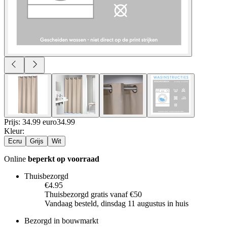
Prijs: 34.99 euro
34
.
99
Kleur
:
Ecru
Grijs
Wit
Online
beperkt op voorraad
Thuisbezorgd
€4.95
Thuisbezorgd gratis vanaf €50
Vandaag besteld, dinsdag 11 augustus in huis
Bezorgd in bouwmarkt