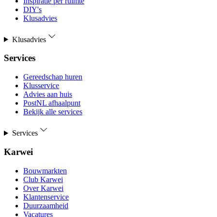
Inspiratie per ruimte
DIY's
Klusadvies
Klusadvies
Services
Gereedschap huren
Klusservice
Advies aan huis
PostNL afhaalpunt
Bekijk alle services
Services
Karwei
Bouwmarkten
Club Karwei
Over Karwei
Klantenservice
Duurzaamheid
Vacatures