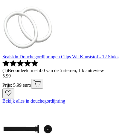
Sealskin Douchegordijnringen Clips Wit Kunststof - 12 Stuks
(
1
)
Beoordeeld met 4.0 van de 5 sterren, 1 klantreview
5
.
99
Prijs: 5.99 euro
Bekijk alles in douchegordijnring