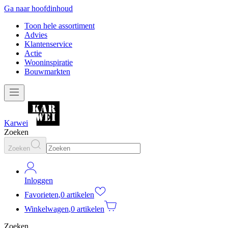
Ga naar hoofdinhoud
Toon hele assortiment
Advies
Klantenservice
Actie
Wooninspiratie
Bouwmarkten
Karwei
Zoeken
Zoeken
Inloggen
Favorieten
,
0 artikelen
Winkelwagen
,
0 artikelen
Zoeken