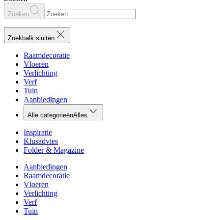
Zoeken
Zoekbalk sluiten
Raamdecoratie
Vloeren
Verlichting
Verf
Tuin
Aanbiedingen
Alle categorieën
Alles
Inspiratie
Klusadvies
Folder & Magazine
Aanbiedingen
Raamdecoratie
Vloeren
Verlichting
Verf
Tuin