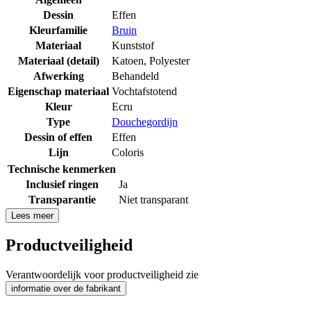
Dessin
Effen
Kleurfamilie
Bruin
Materiaal
Kunststof
Materiaal (detail)
Katoen
,
Polyester
Afwerking
Behandeld
Eigenschap materiaal
Vochtafstotend
Kleur
Ecru
Type
Douchegordijn
Dessin of effen
Effen
Lijn
Coloris
Technische kenmerken
Inclusief ringen
Ja
Transparantie
Niet transparant
Lees meer
Productveiligheid
Verantwoordelijk voor productveiligheid zie
informatie over de fabrikant