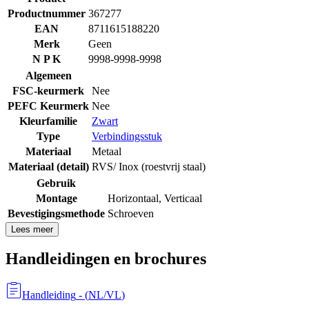
Productnummer
367277
EAN
8711615188220
Merk
Geen
N P K
9998-9998-9998
Algemeen
FSC-keurmerk
Nee
PEFC Keurmerk
Nee
Kleurfamilie
Zwart
Type
Verbindingsstuk
Materiaal
Metaal
Materiaal (detail)
RVS/ Inox (roestvrij staal)
Gebruik
Montage
Horizontaal
,
Verticaal
Bevestigingsmethode
Schroeven
Lees meer
Handleidingen en brochures
Handleiding
- (
NL/VL
)