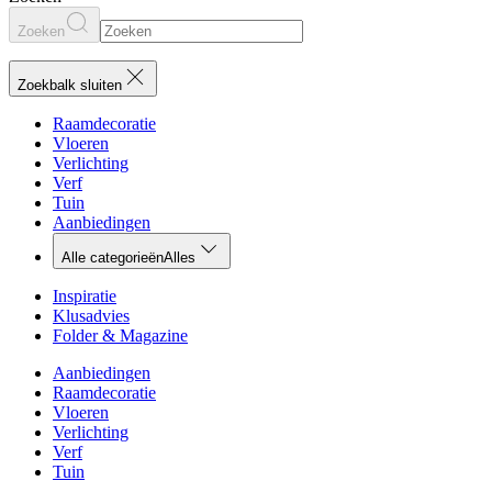
Zoeken
Zoekbalk sluiten
Raamdecoratie
Vloeren
Verlichting
Verf
Tuin
Aanbiedingen
Alle categorieën
Alles
Inspiratie
Klusadvies
Folder & Magazine
Aanbiedingen
Raamdecoratie
Vloeren
Verlichting
Verf
Tuin