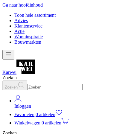
Ga naar hoofdinhoud
Toon hele assortiment
Advies
Klantenservice
Actie
Wooninspiratie
Bouwmarkten
Karwei
Zoeken
Zoeken
Inloggen
Favorieten
,
0 artikelen
Winkelwagen
,
0 artikelen
Zoeken