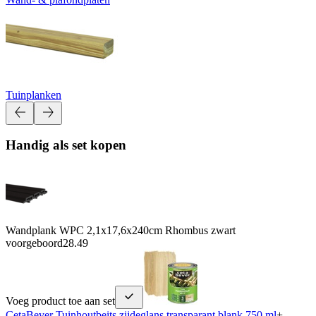
Tuinplanken
Handig als set kopen
Wandplank WPC 2,1x17,6x240cm Rhombus zwart
voorgeboord
28.49
Voeg product toe aan set
CetaBever Tuinhoutbeits zijdeglans transparant blank 750 ml
+