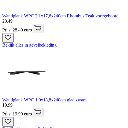
Wandplank WPC 2,1x17,6x240cm Rhombus Teak voorgeboord
28
.
49
Prijs: 28.49 euro
Bekijk alles in gevelbekleding
Wandplank WPC 1,9x18,8x240cm glad zwart
19
.
99
Prijs: 19.99 euro