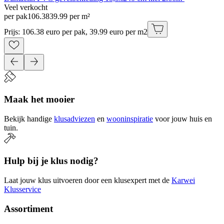
Veel verkocht
per pak
106
.
38
39.99 per m²
Prijs: 106.38 euro per pak, 39.99 euro per m2
Maak het mooier
Bekijk handige
klusadviezen
en
wooninspiratie
voor jouw huis en
tuin.
Hulp bij je klus nodig?
Laat jouw klus uitvoeren door een klusexpert met de
Karwei
Klusservice
Assortiment