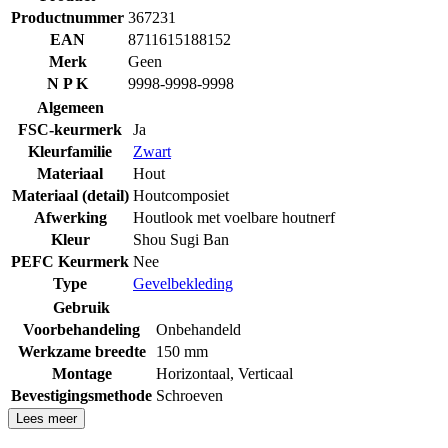
Productnummer
367231
EAN
8711615188152
Merk
Geen
N P K
9998-9998-9998
Algemeen
FSC-keurmerk
Ja
Kleurfamilie
Zwart
Materiaal
Hout
Materiaal (detail)
Houtcomposiet
Afwerking
Houtlook met voelbare houtnerf
Kleur
Shou Sugi Ban
PEFC Keurmerk
Nee
Type
Gevelbekleding
Gebruik
Voorbehandeling
Onbehandeld
Werkzame breedte
150 mm
Montage
Horizontaal
,
Verticaal
Bevestigingsmethode
Schroeven
Lees meer