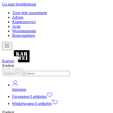
Ga naar hoofdinhoud
Toon hele assortiment
Advies
Klantenservice
Actie
Wooninspiratie
Bouwmarkten
Karwei
Zoeken
Zoeken
Inloggen
Favorieten
,
0 artikelen
Winkelwagen
,
0 artikelen
Zoeken