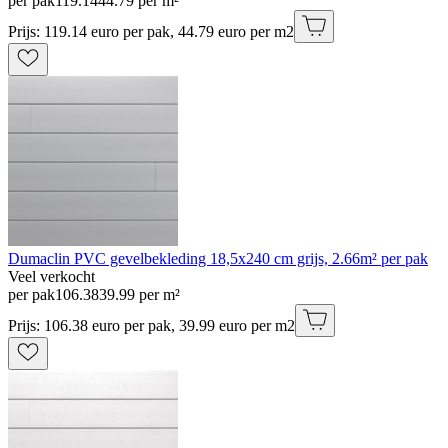
per pak
119
.
14
44.79 per m²
Prijs: 119.14 euro per pak, 44.79 euro per m2
Dumaclin PVC gevelbekleding 18,5x240 cm grijs, 2.66m² per pak
Veel verkocht
per pak
106
.
38
39.99 per m²
Prijs: 106.38 euro per pak, 39.99 euro per m2