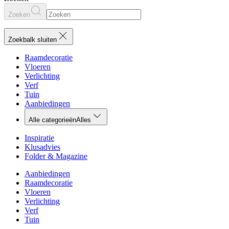
Zoeken
Zoekbalk sluiten
Raamdecoratie
Vloeren
Verlichting
Verf
Tuin
Aanbiedingen
Alle categorieën
Alles
Inspiratie
Klusadvies
Folder & Magazine
Aanbiedingen
Raamdecoratie
Vloeren
Verlichting
Verf
Tuin