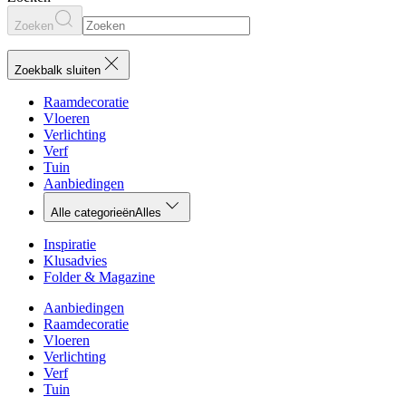
Zoeken
Zoekbalk sluiten
Raamdecoratie
Vloeren
Verlichting
Verf
Tuin
Aanbiedingen
Alle categorieën
Alles
Inspiratie
Klusadvies
Folder & Magazine
Aanbiedingen
Raamdecoratie
Vloeren
Verlichting
Verf
Tuin