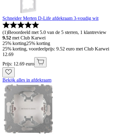
Schneider Merten D-Life afdekraam 3-voudig wit
(
1
)
Beoordeeld met 5.0 van de 5 sterren, 1 klantreview
9.52
met Club Karwei
25% korting
25% korting
25% korting, voordeelprijs: 9.52 euro met Club Karwei
12
.
69
Prijs: 12.69 euro
Bekijk alles in afdekraam