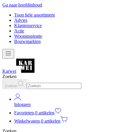
Ga naar hoofdinhoud
Toon hele assortiment
Advies
Klantenservice
Actie
Wooninspiratie
Bouwmarkten
Karwei
Zoeken
Zoeken
Inloggen
Favorieten
,
0 artikelen
Winkelwagen
,
0 artikelen
Zoeken