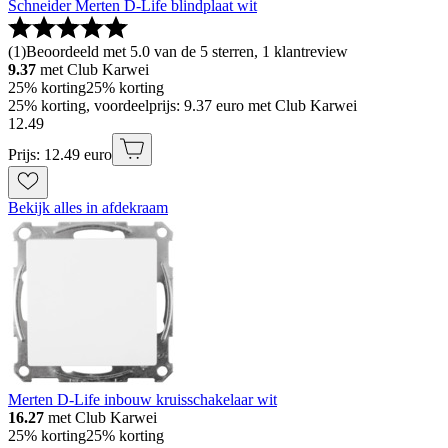
Schneider Merten D-Life blindplaat wit
(
1
)
Beoordeeld met 5.0 van de 5 sterren, 1 klantreview
9.37
met Club Karwei
25% korting
25% korting
25% korting, voordeelprijs: 9.37 euro met Club Karwei
12
.
49
Prijs: 12.49 euro
Bekijk alles in afdekraam
Merten D-Life inbouw kruisschakelaar wit
16.27
met Club Karwei
25% korting
25% korting