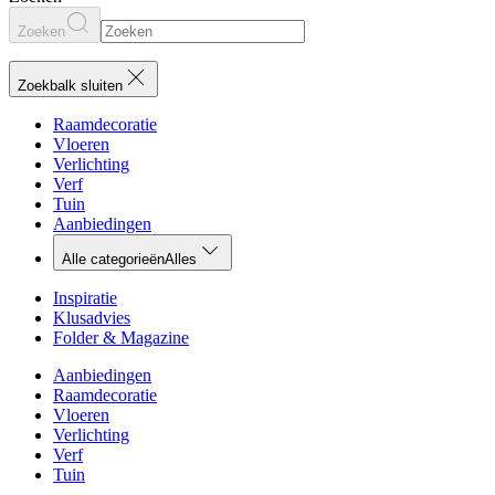
Zoeken
Zoekbalk sluiten
Raamdecoratie
Vloeren
Verlichting
Verf
Tuin
Aanbiedingen
Alle categorieën
Alles
Inspiratie
Klusadvies
Folder & Magazine
Aanbiedingen
Raamdecoratie
Vloeren
Verlichting
Verf
Tuin