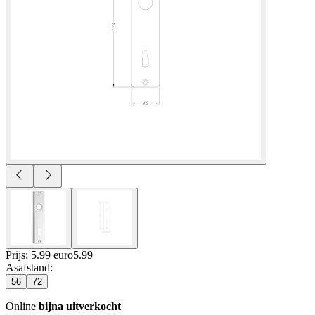
Prijs: 5.99 euro
5
.
99
Asafstand
:
56
72
Online
bijna uitverkocht