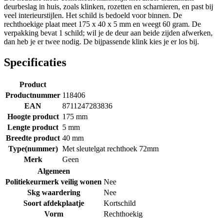
deurbeslag in huis, zoals klinken, rozetten en scharnieren, en past bij
veel interieurstijlen. Het schild is bedoeld voor binnen. De
rechthoekige plaat meet 175 x 40 x 5 mm en weegt 60 gram. De
verpakking bevat 1 schild; wil je de deur aan beide zijden afwerken,
dan heb je er twee nodig. De bijpassende klink kies je er los bij.
Specificaties
Product
Productnummer
118406
EAN
8711247283836
Hoogte product
175 mm
Lengte product
5 mm
Breedte product
40 mm
Type(nummer)
Met sleutelgat rechthoek 72mm
Merk
Geen
Algemeen
Politiekeurmerk veilig wonen
Nee
Skg waardering
Nee
Soort afdekplaatje
Kortschild
Vorm
Rechthoekig