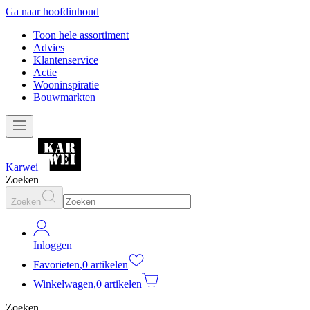
Ga naar hoofdinhoud
Toon hele assortiment
Advies
Klantenservice
Actie
Wooninspiratie
Bouwmarkten
Karwei
Zoeken
Zoeken
Inloggen
Favorieten
,
0 artikelen
Winkelwagen
,
0 artikelen
Zoeken