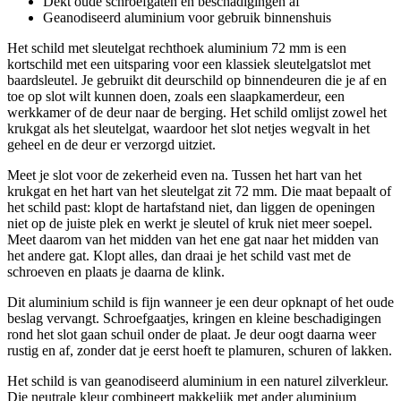
Dekt oude schroefgaten en beschadigingen af
Geanodiseerd aluminium voor gebruik binnenshuis
Het schild met sleutelgat rechthoek aluminium 72 mm is een
kortschild met een uitsparing voor een klassiek sleutelgatslot met
baardsleutel. Je gebruikt dit deurschild op binnendeuren die je af en
toe op slot wilt kunnen doen, zoals een slaapkamerdeur, een
werkkamer of de deur naar de berging. Het schild omlijst zowel het
krukgat als het sleutelgat, waardoor het slot netjes wegvalt in het
geheel en de deur er verzorgd uitziet.
Meet je slot voor de zekerheid even na. Tussen het hart van het
krukgat en het hart van het sleutelgat zit 72 mm. Die maat bepaalt of
het schild past: klopt de hartafstand niet, dan liggen de openingen
niet op de juiste plek en werkt je sleutel of kruk niet meer soepel.
Meet daarom van het midden van het ene gat naar het midden van
het andere gat. Klopt alles, dan draai je het schild vast met de
schroeven en plaats je daarna de klink.
Dit aluminium schild is fijn wanneer je een deur opknapt of het oude
beslag vervangt. Schroefgaatjes, kringen en kleine beschadigingen
rond het slot gaan schuil onder de plaat. Je deur oogt daarna weer
rustig en af, zonder dat je eerst hoeft te plamuren, schuren of lakken.
Het schild is van geanodiseerd aluminium in een naturel zilverkleur.
Die neutrale kleur combineert makkelijk met ander aluminium